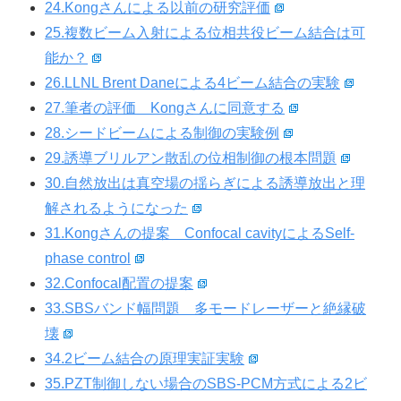
24.Kongさんによる以前の研究評価
25.複数ビーム入射による位相共役ビーム結合は可
能か？
26.LLNL Brent Daneによる4ビーム結合の実験
27.筆者の評価 Kongさんに同意する
28.シードビームによる制御の実験例
29.誘導ブリルアン散乱の位相制御の根本問題
30.自然放出は真空場の揺らぎによる誘導放出と理
解されるようになった
31.Kongさんの提案 Confocal cavityによるSelf-
phase control
32.Confocal配置の提案
33.SBSバンド幅問題 多モードレーザーと絶縁破
壊
34.2ビーム結合の原理実証実験
35.PZT制御しない場合のSBS-PCM方式による2ビ