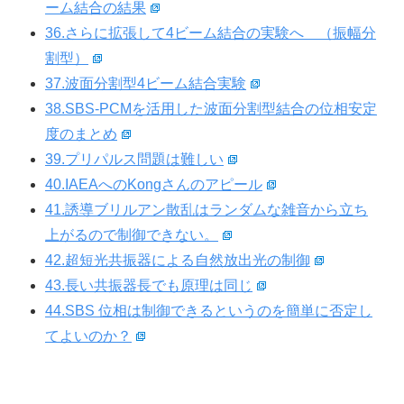
ーム結合の結果
36.さらに拡張して4ビーム結合の実験へ （振幅分
割型）
37.波面分割型4ビーム結合実験
38.SBS-PCMを活用した波面分割型結合の位相安定
度のまとめ
39.プリパルス問題は難しい
40.IAEAへのKongさんのアピール
41.誘導ブリルアン散乱はランダムな雑音から立ち
上がるので制御できない。
42.超短光共振器による自然放出光の制御
43.長い共振器長でも原理は同じ
44.SBS 位相は制御できるというのを簡単に否定し
てよいのか？