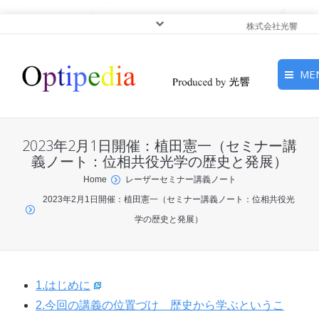
株式会社光響
ME
HOME
2023年2月1日開催：植田憲一（セミナー講
ピックアップ
義ノート：位相共役光学の歴史と発展）
You are here:
Home
レーザーセミナー講義ノート
光基礎・光源
2023年2月1日開催：植田憲一（セミナー講義ノート：位相共役光
学の歴史と発展）
光応用・アプリケーショ
ン
サービス
1.はじめに
2.今回の講義の位置づけ 歴史から学ぶというこ