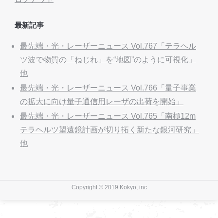
最新記事
最先端・光・レーザーニュース Vol.767「テラヘル
ツ波で物質の「ねじれ」を“地図”のように可視化」
他
最先端・光・レーザーニュース Vol.766「量子事業
の拡大に向け量子通信用レーザの出荷を開始」
最先端・光・レーザーニュース Vol.765「南極12m
テラヘルツ望遠鏡計画が切り拓く新たな銀河研究」
他
Copyright © 2019 Kokyo, inc