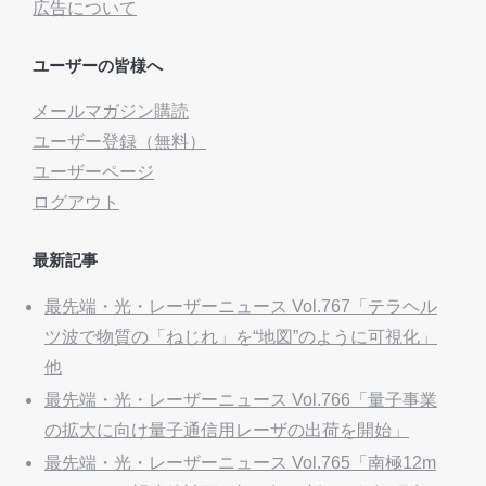
広告について
ユーザーの皆様へ
メールマガジン購読
ユーザー登録（無料）
ユーザーページ
ログアウト
最新記事
最先端・光・レーザーニュース Vol.767「テラヘル
ツ波で物質の「ねじれ」を“地図”のように可視化」
他
最先端・光・レーザーニュース Vol.766「量子事業
の拡大に向け量子通信用レーザの出荷を開始」
最先端・光・レーザーニュース Vol.765「南極12m