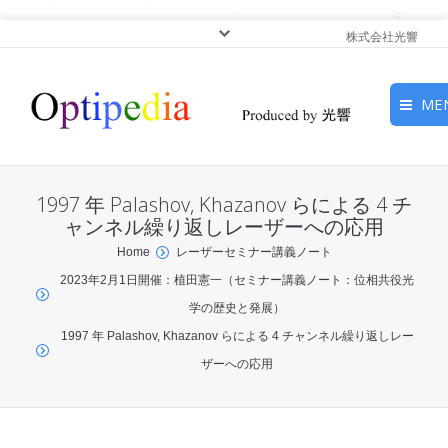
株式会社光響
ME
HOME
1997 年 Palashov, Khazanov らによる 4 チ
ピックアップ
ャンネル繰り返しレーザーへの応用
You are here:
Home
レーザーセミナー講義ノート
光基礎・光源
2023年2月1日開催：植田憲一（セミナー講義ノート：位相共役光
学の歴史と発展）
光応用・アプリケーショ
1997 年 Palashov, Khazanov らによる 4 チャンネル繰り返しレー
ン
ザーへの応用
サービス