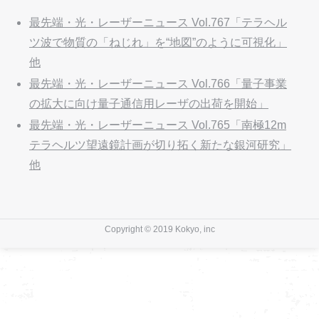
最先端・光・レーザーニュース Vol.767「テラヘル
ツ波で物質の「ねじれ」を“地図”のように可視化」
他
最先端・光・レーザーニュース Vol.766「量子事業
の拡大に向け量子通信用レーザの出荷を開始」
最先端・光・レーザーニュース Vol.765「南極12m
テラヘルツ望遠鏡計画が切り拓く新たな銀河研究」
他
Copyright © 2019 Kokyo, inc