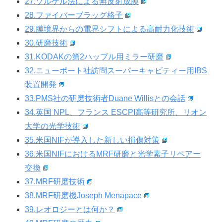
27.ゾルゲル法による無反射成膜
28.ファイバーブラッグ格子
29.膜境界からの電界シフトによる高耐力化技術
30.研磨技術
31.KODAKの第2ハッブル用ミラー研磨
32.ニューポート社訪問スーパーキャビティー用IBS
装置開発
33.PMS社の研磨技術者Duane Willisとの会話
34.英国 NPL、フランス ESCPI高等研究所、リオン
大学の光学技術
35.米国NIFが導入した新しい損傷対策
36.米国NIFにおけるMRF研磨と光学素子リペアー
交換
37.MRF研磨技術
38.MRF研磨機Joseph Menapace
39.レオロジーとは何か？