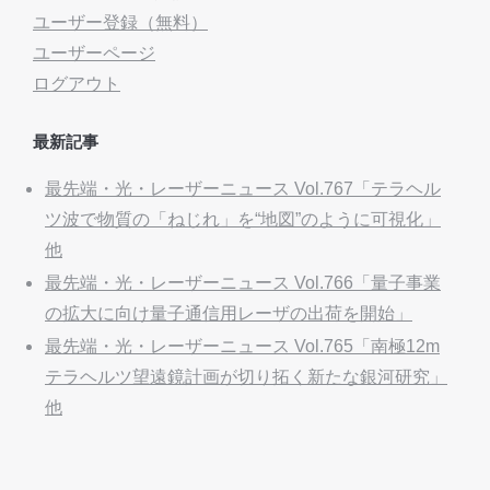
ユーザー登録（無料）
ユーザーページ
ログアウト
最新記事
最先端・光・レーザーニュース Vol.767「テラヘル
ツ波で物質の「ねじれ」を“地図”のように可視化」
他
最先端・光・レーザーニュース Vol.766「量子事業
の拡大に向け量子通信用レーザの出荷を開始」
最先端・光・レーザーニュース Vol.765「南極12m
テラヘルツ望遠鏡計画が切り拓く新たな銀河研究」
他