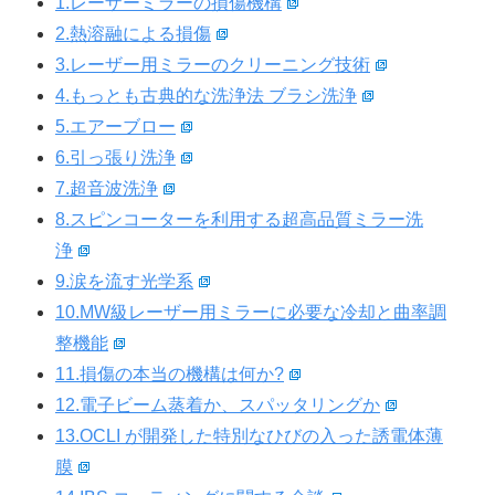
1.レーザーミラーの損傷機構
2.熱溶融による損傷
3.レーザー用ミラーのクリーニング技術
4.もっとも古典的な洗浄法 ブラシ洗浄
5.エアーブロー
6.引っ張り洗浄
7.超音波洗浄
8.スピンコーターを利用する超高品質ミラー洗
浄
9.涙を流す光学系
10.MW級レーザー用ミラーに必要な冷却と曲率調
整機能
11.損傷の本当の機構は何か?
12.電子ビーム蒸着か、スパッタリングか
13.OCLI が開発した特別なひびの入った誘電体薄
膜