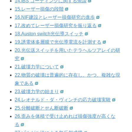
14.IBS コーティングに関する余談
15.レーザー損傷の段階
16.NIF建設とレーザー損傷研究の進歩
17.改めてレーザー損傷研究を振り返る
18.Auston switch光伝導スイッチ
19.誘電体多層膜で光伝導電流を計測する
20.光伝送スイッチを用いたテラヘルツアレイの研
究
21.破壊力学について
22.物質の破壊は普遍的に存在し、かつ、複雑な現
象である
23.破壊力学の始まり
24.レオナルド・ダ・ヴィンチの応力破壊実験
25.分離破断とせん断破断
26.歪みを体積で受け止めれば損傷強度が高くな
る