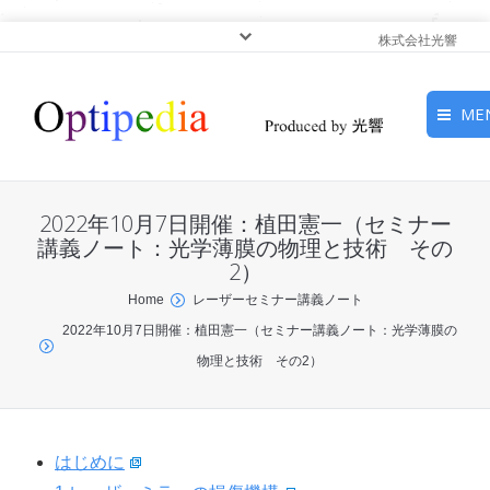
株式会社光響
ME
HOME
2022年10月7日開催：植田憲一（セミナー
ピックアップ
講義ノート：光学薄膜の物理と技術 その
2）
光基礎・光源
You are here:
Home
レーザーセミナー講義ノート
2022年10月7日開催：植田憲一（セミナー講義ノート：光学薄膜の
光応用・アプリケーショ
物理と技術 その2）
ン
サービス
はじめに