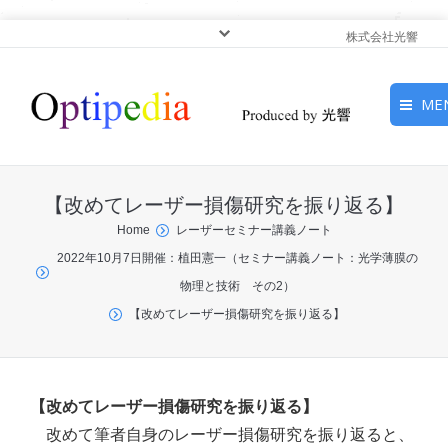
株式会社光響
ME
HOME
【改めてレーザー損傷研究を振り返る】
ピックアップ
You are here:
Home
レーザーセミナー講義ノート
2022年10月7日開催：植田憲一（セミナー講義ノート：光学薄膜の
光基礎・光源
物理と技術 その2）
光応用・アプリケーショ
【改めてレーザー損傷研究を振り返る】
ン
サービス
【改めてレーザー損傷研究を振り返る】
改めて筆者自身のレーザー損傷研究を振り返ると、