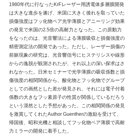
1980年代に行なったKrFレーザー用誘電体多層膜開発
は大きな進歩を遂げ、米国に大きく後れを取っていた
損傷強度はフッ化物ペア光学薄膜とアニーリング効果
の発見で米国の2.5倍の高耐力となった。この原動力
をなったのは、光音響法による薄膜吸収と損傷強度の
精密測定法の開発であった。ただし、レーザー損傷の
前躯現象の研究は、光音響信号にヒステリシスや線形
からの逸脱が観測されたが、それ以上の深い探求はさ
れなかった。日米セミナーで光学薄膜の吸収係数と損
傷強度の相関関係から、酸化物とフッ化物でグループ
としての画然とした差が発見され、それには電子付着
係数の大きなフッ素原子の性質が関係しているだろう
という漠然とした予想があった。この相関関係の発見
を激賞してくれたAuthor Guentherの激励を受けて、
帰国後、昭和光機と相談してフッ化物ペア薄膜で高耐
力ミラーの開発に着手した。