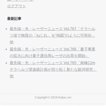
ログアウト
最新記事
最先端・光・レーザーニュース Vol.767「テラヘル
ツ波で物質の「ねじれ」を“地図”のように可視化」
他
最先端・光・レーザーニュース Vol.766「量子事業
の拡大に向け量子通信用レーザの出荷を開始」
最先端・光・レーザーニュース Vol.765「南極12m
テラヘルツ望遠鏡計画が切り拓く新たな銀河研究」
他
Copyright © 2019 Kokyo, inc