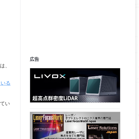
広告
は、
ている
てい