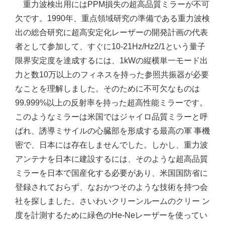
重力波検出用にはPPM損失の超高品質ミラーが不可
欠です。1990年、重点領域研究の準備である重力波検
出の総合研究に超高安定化レーザーの開発計画の代表
者として参加して、すぐに10-21Hz/Hz2/1という量子
限界安定度を達成するには、1kWの縦横単一モード出
力と数10万以上のフィネスを持った参照共振器が必要
なことを理解しました。そのために不可欠なものは
99.999%以上の反射率を持った超高性能ミラーです。
このようなミラーは米国ではジャイロ品質ミラーと呼
ばれ、誘導ミサイルの心臓部を形成する最高の軍 事機
密で、日本には存在しませんでした。しかし、重力波
アンテナを日本に建設するには、そのような超高品質
ミラーを日本で国産化する必要があり、米国国防省に
登録されておらず、なおかつそのような技術を持つ会
社を探しました。さいわいクリーンルームのクリー ン
度を計測するために緑色のHe-Neレーザーを使ってい