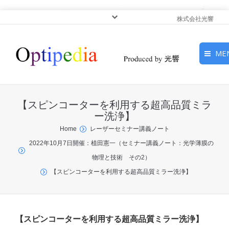
株式会社光響
ME
HOME
【スピンコーターを利用する超高品質ミラ
ピックアップ
ー洗浄】
You are here:
Home
レーザーセミナー講義ノート
光基礎・光源
2022年10月7日開催：植田憲一（セミナー講義ノート：光学薄膜の
物理と技術 その2）
光応用・アプリケーショ
【スピンコーターを利用する超高品質ミラー洗浄】
ン
サービス
【スピンコーターを利用する超高品質ミラー洗浄】