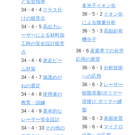
と安全指導
多光子イオン化
34・4・4
クラス分
36・5・2
イオン化
けの留意点
による微量分析
34・4・5
高出力レ
36・5・3
高励起有
ーザーによる材料加
機分子
工時の安全設計留意
36・6
産業界での化学
点
応用の展望
34・4・6
迷走ビー
36・6・1
分析技術
ム対策
への応用
34・4・7
保護めが
36・6・2
レーザー
ねの選定
樹脂溶着(ポリマー
34・4・8
使用者の
溶接)とポリマー縫
教育・訓練
製
34・4・9
基本的な
36・6・3
表面改質
レーザー安全設計
36・6・4
マイクロ
34・4・10
その他の