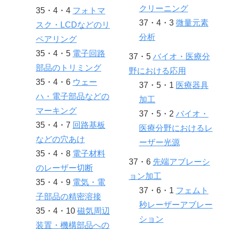
クリーニング
35・4・4
フォトマ
37・4・3
微量元素
スク・LCDなどのリ
分析
ペアリング
35・4・5
電子回路
37・5
バイオ・医療分
部品のトリミング
野における応用
35・4・6
ウェー
37・5・1
医療器具
ハ・電子部品などの
加工
マーキング
37・5・2
バイオ・
35・4・7
回路基板
医療分野におけるレ
などの穴あけ
ーザー光源
35・4・8
電子材料
37・6
先端アブレーシ
のレーザー切断
ョン加工
35・4・9
電気・電
37・6・1
フェムト
子部品の精密溶接
秒レーザーアブレー
35・4・10
磁気周辺
ション
装置・機構部品への