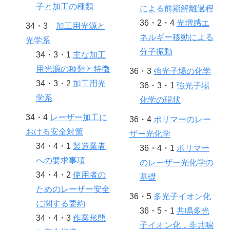
子と加工の種類
による前期解離過程
36・2・4
光増感エ
34・3
加工用光源と
ネルギー移動による
光学系
分子振動
34・3・1
主な加工
用光源の種類と特徴
36・3
強光子場の化学
34・3・2
加工用光
36・3・1
強光子場
学系
化学の現状
34・4
レーザー加工に
36・4
ポリマーのレー
おける安全対策
ザー光化学
34・4・1
製造業者
36・4・1
ポリマー
への要求事項
のレーザー光化学の
34・4・2
使用者の
基礎
ためのレーザー安全
36・5
多光子イオン化
に関する要約
36・5・1
共鳴多光
34・4・3
作業形態
子イオン化，非共鳴