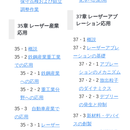
化学への応用
保守点検および組立
調整作業
37章 レーザーアブ
レーション応用
35章 レーザー産業
応用
37・1
概説
37・2
レーザーアブレ
35・1
概説
ーションの基礎
35・2
鉄鋼産業重工業
37・2・1
アブレー
での応用
ションのメカニズム
35・2・1
鉄鋼産業
37・2・2
放出粒子
への応用
のダイナミクス
35・2・2
重工業分
37・2・3
デブリー
野への応用
の発生と抑制
35・3
自動車産業で
37・3
新材料・デバイ
の応用
スの創製
35・3・1
レーザー