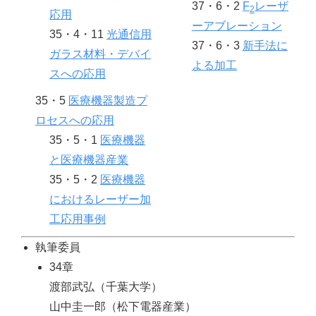
37・6・2
F
レーザ
2
応用
ーアブレーション
35・4・11
光通信用
37・6・3
新手法に
ガラス材料・デバイ
よる加工
スへの応用
35・5
医療機器製造プ
ロセスへの応用
35・5・1
医療機器
と医療機器産業
35・5・2
医療機器
におけるレーザー加
工応用事例
執筆委員
34章
渡部武弘（千葉大学）
山中圭一郎（松下電器産業）