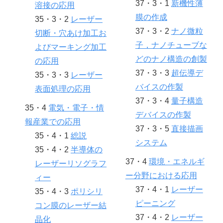
37・3・1
新機性薄
溶接の応用
膜の作成
35・3・2
レーザー
37・3・2
ナノ微粒
切断・穴あけ加工お
子，ナノチューブな
よびマーキング加工
どのナノ構造の創製
の応用
37・3・3
超伝導デ
35・3・3
レーザー
バイスの作製
表面処理の応用
37・3・4
量子構造
35・4
電気・電子・情
デバイスの作製
報産業での応用
37・3・5
直接描画
35・4・1
総説
システム
35・4・2
半導体の
37・4
環境・エネルギ
レーザーリソグラフ
ー分野における応用
ィー
37・4・1
レーザー
35・4・3
ポリシリ
ピーニング
コン膜のレーザー結
37・4・2
レーザー
晶化