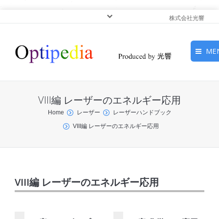
株式会社光響
ME
HOME
VIII編 レーザーのエネルギー応用
ピックアップ
You are here:
Home
レーザー
レーザーハンドブック
VIII編 レーザーのエネルギー応用
光基礎・光源
光応用・アプリケーショ
ン
VIII編 レーザーのエネルギー応用
サービス