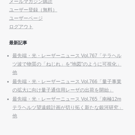
メールマガジン購読
ユーザー登録（無料）
ユーザーページ
ログアウト
最新記事
最先端・光・レーザーニュース Vol.767「テラヘル
ツ波で物質の「ねじれ」を“地図”のように可視化」
他
最先端・光・レーザーニュース Vol.766「量子事業
の拡大に向け量子通信用レーザの出荷を開始」
最先端・光・レーザーニュース Vol.765「南極12m
テラヘルツ望遠鏡計画が切り拓く新たな銀河研究」
他