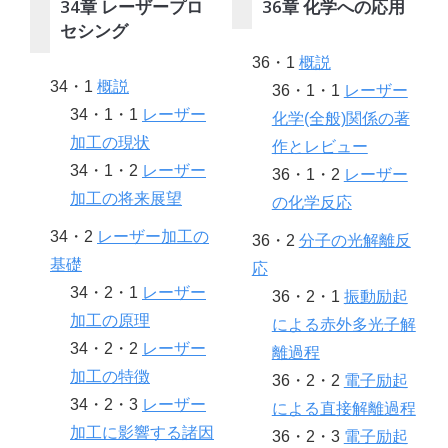
34章 レーザープロ
36章 化学への応用
セシング
36・1
概説
34・1
概説
36・1・1
レーザー
34・1・1
レーザー
化学(全般)関係の著
加工の現状
作とレビュー
34・1・2
レーザー
36・1・2
レーザー
加工の将来展望
の化学反応
34・2
レーザー加工の
36・2
分子の光解離反
基礎
応
34・2・1
レーザー
36・2・1
振動励起
加工の原理
による赤外多光子解
34・2・2
レーザー
離過程
加工の特徴
36・2・2
電子励起
34・2・3
レーザー
による直接解離過程
加工に影響する諸因
36・2・3
電子励起