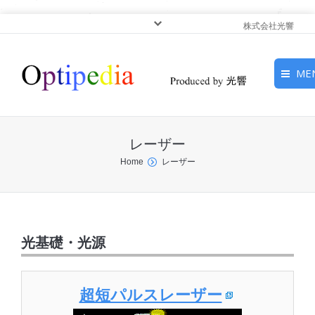
株式会社光響
ME
HOME
レーザー
ピックアップ
You are here:
Home
レーザー
光基礎・光源
光応用・アプリケーショ
光基礎・光源
ン
サービス
超短パルスレーザー