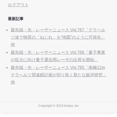
ログアウト
最新記事
最先端・光・レーザーニュース Vol.767「テラヘル
ツ波で物質の「ねじれ」を“地図”のように可視化」
他
最先端・光・レーザーニュース Vol.766「量子事業
の拡大に向け量子通信用レーザの出荷を開始」
最先端・光・レーザーニュース Vol.765「南極12m
テラヘルツ望遠鏡計画が切り拓く新たな銀河研究」
他
Copyright © 2019 Kokyo, inc