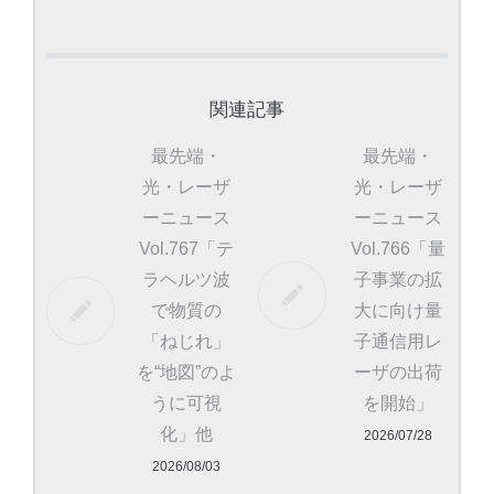
関連記事
最先端・
最先端・
光・レーザ
光・レーザ
ーニュース
ーニュース
Vol.767「テ
Vol.766「量
ラヘルツ波
子事業の拡
で物質の
大に向け量
「ねじれ」
子通信用レ
を“地図”のよ
ーザの出荷
うに可視
を開始」
化」他
2026/07/28
2026/08/03