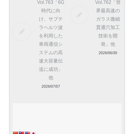
Vol.763「6G
Vol.762「世
時代に向
界最高速の
け、サブテ
ガラス微細
ラヘルツ波
貫通穴加工
を利用した
技術を開
車両通信シ
発」他
ステムの高
2026/06/30
速大容量伝
送に成功」
他
2026/07/07