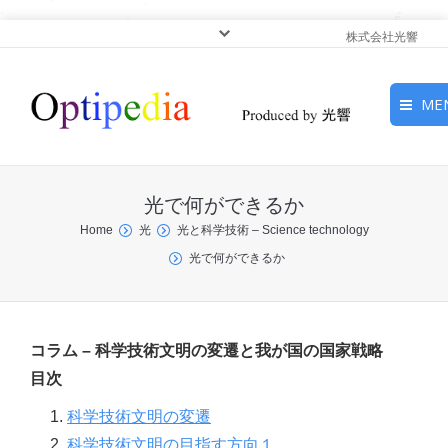
株式会社光響
ME
HOME
光で何ができるか
ピックアップ
You are here:
Home
光
光と科学技術 – Science technology
光で何ができるか
光基礎・光源
光応用・アプリケーショ
ン
コラム – 科学技術文明の変遷と我が国の国家戦略
目次
サービス
1.
科学技術文明の変遷
2.
科学技術文明の目指す方向１