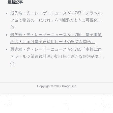
最新記事
最先端・光・レーザーニュース Vol.767「テラヘル
ツ波で物質の「ねじれ」を“地図”のように可視化」
他
最先端・光・レーザーニュース Vol.766「量子事業
の拡大に向け量子通信用レーザの出荷を開始」
最先端・光・レーザーニュース Vol.765「南極12m
テラヘルツ望遠鏡計画が切り拓く新たな銀河研究」
他
Copyright © 2019 Kokyo, inc