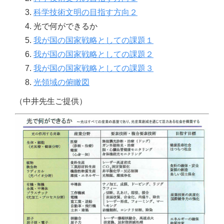
3.
科学技術文明の目指す方向２
4. 光で何ができるか
5.
我が国の国家戦略としての課題１
6.
我が国の国家戦略としての課題２
7.
我が国の国家戦略としての課題３
8.
光領域の俯瞰図
（中井先生ご提供）