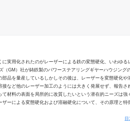
くに実用化されたのがレーザーによる鉄の変態硬化、いわゆる
ーズ（GM）社が鋳鉄製のパワーステアリングギヤーハウジング
の部品を量産しているしかしその後は、レーザーを変態硬化や
溶接など他のレーザー加工のようには大きく発展せず、報告さ
って材料の表面を局所的に改質したいという潜在的ニーズは強
ーザーによる変態硬化および溶融硬化について、その原理と特
目