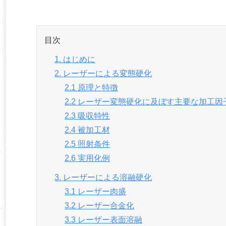
目次
1. はじめに
2. レーザーによる変態硬化
2.1 原理と特徴
2.2 レーザー変態硬化に及ぼす主要な加工因
2.3 吸収特性
2.4 被加工材
2.5 照射条件
2.6 実用化例
3. レーザーによる溶融硬化
3.1 レーザー肉盛
3.2 レーザー合金化
3.3 レーザー表面溶融