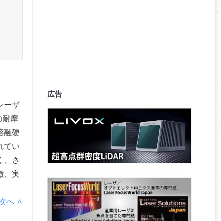
広告
レーザ
の耐摩
溶融硬
れてい
く、さ
徴、実
次へ ∧