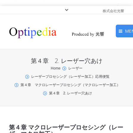
株式会社光響
ME
HOME
第４章 2. レーザー穴あけ
ピックアップ
You are here:
Home
レーザー
レーザープロセシング（レーザー加工）応用便覧
光基礎・光源
第４章 マクロレーザープロセシング（マクロレーザー加工）
光応用・アプリケーショ
第４章 2. レーザー穴あけ
ン
サービス
第４章 マクロレーザープロセシング（レー