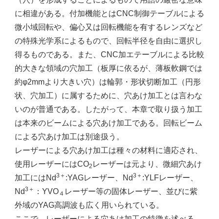
に相違がある。付加機能とはCNC制御テーブルによる
微小域回転や、偏心又は回転機能を有するレンズなど
の特殊光学系によるもので、回転半径を自由に選択し
得るものである。また、CNC加エテーブルによる比較
的大きな領域の穴加工（板厚に依るが、薄板軟鋼では
約φ2mmより大きい穴）は輪郭・形状切断加工（円形
状、穴加工）に属するために、穴あけ加工とは言わな
いのが普通である。したがって、本章で取り扱う加工
は本来のビームによる穴あけ加工である。回転ビーム
による穴あけ加工は別途扱う。
レーザーによる穴あけ加工は種々の材料に適応され、
使用レーザーにはCO
レーザーは元より、微細穴あけ
2
3＋
3＋
加工にはNd
:YAGレーザー、Nd
:YLFレーザー、
3＋
Nd
：YVO
レーザー等の固体レーザー、並びに紫
４
外域のYAG高調波も広く用いられている。
ここで、レーザーによる穴あけ加工の特徴を述べる。