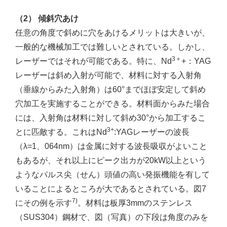
（2） 傾斜穴あけ
任意の角度で斜めに穴をあけるメリットは大きいが、
一般的な機械加工では難しいとされている。しかし、
3＋
レーザーではそれが可能である。特に、Nd
+：YAG
レーザーは斜め入射が可能で、材料に対する入射角
（垂線からみた入射角）は60°までほぼ安定して斜め
穴加工を実施することができる。材料面からみた場合
には、入射角は材料に対して斜め30°から加工するこ
3+
とに匹敵する。これはNd
:YAGレーザーの波長
（λ=1、064nm）は金属に対する波長吸収がよいこと
もあるが、それ以上にピーク出カが20kW以上という
ようなパルス尖（せん）頭値の高い発振機能を有して
いることによるところが大であるとされている。図7
7)
にその例を示す
。材料は板厚3mmのステンレス
（SUS304）鋼材で、図（写真）の下段は角度のみを