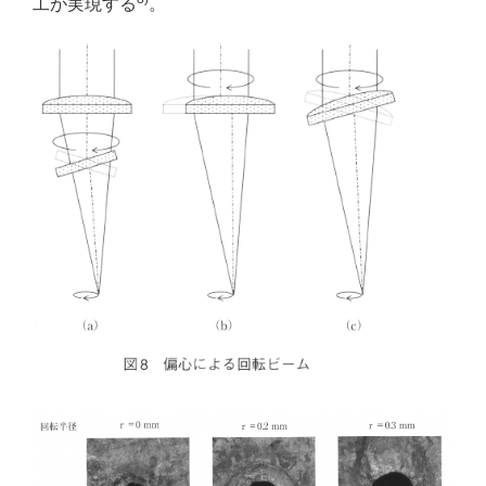
工が実現する
。