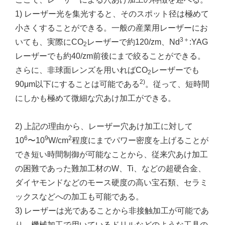
1) レーザー光を集光すると、そのスポット径は極めて
小さくすることができる。一般の産業用レーザーにお
3＋
いても、実際にCO
レーザーで約120/zm、Nd
:YAG
2
レーザーでも約40/zm前後にまで絞ることができる。
さらに、非球面レンズを用いればCO
レーザーでも
2
2)
90μm以下にすることは可能である
。従って、短時間
にしかも極めて微細な穴あけ加工ができる。
2) 上記の理由から、レーザー穴あけ加工に対して
6
9
2
10
〜10
W/cm
程度にまでパワー密度を上げることが
でき短い時間制御が可能なことから、従来穴あけ加工
の困難であった難加工材のW、Ti、などの超硬合金、
ダイヤモンドなどのモース硬度の高い宝石類、セラミ
ックスなどへの加工も可能である。
3) レーザーは光であることから非接触加工が可能であ
り、機械加工で用いているドリルなどのような工具の