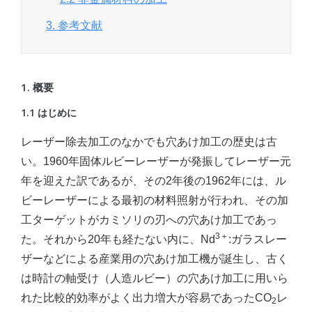
3. 参考文献
1. 概要
1.1 はじめに
レーザー除去加工のなかでも穴あけ加工の歴史は古
い。1960年固体ルビーレーザーが発振してレーザー元
年を迎えた訳であるが、その2年後の1962年には、ル
ビーレーザーによる最初の材料照射が行われ、その加
工ターゲットがカミソリの刃への穴あけ加工であっ
3＋
た。それから20年も経たない内に、Nd
:ガラスレー
ザーなどによる産業用の穴あけ加工機が誕生し、古く
は時計の軸受け（人造ルビー）の穴あけ加工に用いら
れた比較的効率がよく出力増大が容易であったCO
レ
2