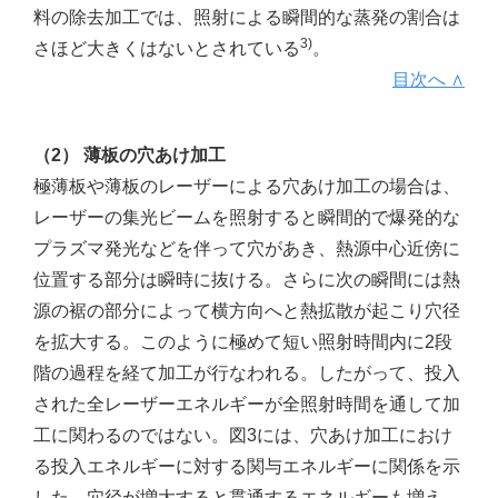
料の除去加工では、照射による瞬間的な蒸発の割合は
3)
さほど大きくはないとされている
。
目次へ ∧
（2） 薄板の穴あけ加工
極薄板や薄板のレーザーによる穴あけ加工の場合は、
レーザーの集光ビームを照射すると瞬間的で爆発的な
プラズマ発光などを伴って穴があき、熱源中心近傍に
位置する部分は瞬時に抜ける。さらに次の瞬間には熱
源の裾の部分によって横方向へと熱拡散が起こり穴径
を拡大する。このように極めて短い照射時間内に2段
階の過程を経て加工が行なわれる。したがって、投入
された全レーザーエネルギーが全照射時間を通して加
工に関わるのではない。図3には、穴あけ加工におけ
る投入エネルギーに対する関与エネルギーに関係を示
した。穴径が増大すると貫通するエネルギーも増え