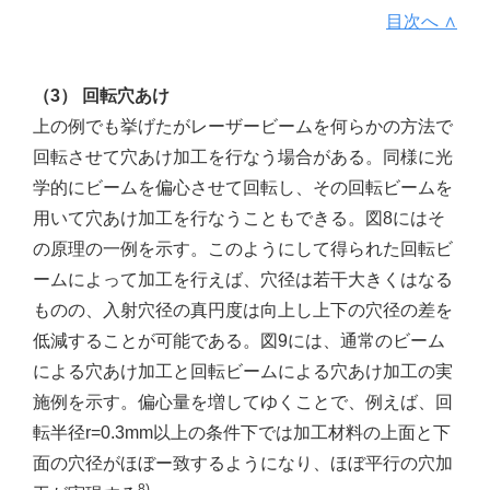
目次へ ∧
（3） 回転穴あけ
上の例でも挙げたがレーザービームを何らかの方法で
回転させて穴あけ加工を行なう場合がある。同様に光
学的にビームを偏心させて回転し、その回転ビームを
用いて穴あけ加工を行なうこともできる。図8にはそ
の原理の一例を示す。このようにして得られた回転ビ
ームによって加工を行えば、穴径は若干大きくはなる
ものの、入射穴径の真円度は向上し上下の穴径の差を
低減することが可能である。図9には、通常のビーム
による穴あけ加工と回転ビームによる穴あけ加工の実
施例を示す。偏心量を増してゆくことで、例えば、回
転半径r=0.3mm以上の条件下では加工材料の上面と下
面の穴径がほぼー致するようになり、ほぼ平行の穴加
8)