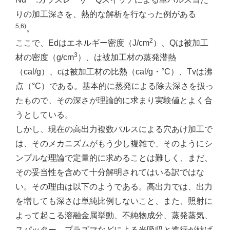
りの加工深さを、熱的な解析を行なった例がある
5,6)
。
2
ここで、Edはエネルギー密度（J/cm
）、Qは被加工
3
材の密度（g/cm
）、は被加工材の蒸発潜熱
（cal/g）、cは被加工材の比熱（cal/g・°C）、Tvは沸
点（°C）である。基本的に蒸発による除去深さを扱っ
たもので、その深さが理論的に求まり実験値とよく合
うとしている。
しかし、現在の高出力複数パルスによる穴あけ加工で
は、そのメカニズムがもう少し複雑で、そのようにシ
ンプルな理論で定量的に求めることは難しく、まだ、
その妥当性を含めて十分解明されてはいる訳ではな
い。その理由は以下のようである。高出力では、出力
を増しても深さは単純比例しないこと、また、照射に
よって起こる溶融金属挙動、不純物成分、蒸発蒸気、
スパッター、プラズマなどによる光吸収と進行が妨げ