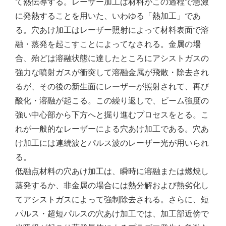
て熱伝導する。レーザー加工は材料がこの過程で急激
に発熱することを用いた、いわゆる「熱加工」であ
る。穴あけ加工はレーザー照射によって材料表面で溶
融・蒸発を起こすことによってなされる。金属の場
合、殆どは溶融状態に達したところにアシストガスの
強力な噴射ガスが衝突して溶融金属が飛散・除去され
るが、その後の新生面にレーザーが照射されて、再び
酸化・溶融が起こる。この繰り返しで、ビーム強度の
強い中心部から下方へと掘り進むプロセスをとる。こ
れが一般的なレーザーによる穴あけ加工である。穴あ
け加工には連続波とパルス波のレーザー光が用いられ
る。
低融点材料の穴あけ加工は、瞬時に溶融または燃焼し
蒸発するか、非金属の場合には熱分解および熱劣化し
てアシストガスによって強制除去される。さらに、短
パルス・超短パルスの穴あけ加工では、加工部近傍で