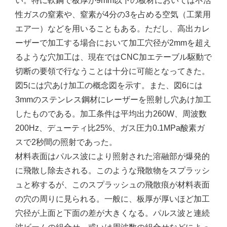
い。特に軟鋼で板厚が9mm以下の板材においては不活
性ガスの窒素や、窒素が4分の3を占める空気（工業用
エア一）などを用いることもある。ただし、高出カレ
ーザーで加工する場合において加工穴径が2mmを超え
るような穴加工は、現在ではCNC加エテーブル駆動で
切断の要領で行なうことは十分に可能となってきた。
図5には穴あけ加工の概念図を示す。また、図6には
3mmのステンレス鋼材にレーザーを照射し穴あけ加工
したものである。加工条件は平均出力260W、周波数
200Hz、デューティ比25%、ガス圧力0.1MPa酸素ガ
スで2秒間の照射であった。
材料表面はパルス波により照射された溶融部が爆発的
に飛散し除去される。このような飛散物をスプラッシ
ュと称するが、このスプラッシュの飛散痕が材料表面
の穴の周りに見られる。一般に、板厚が厚いほど加工
穴径が上面と下面の差が大きくなる。パルス波と連続