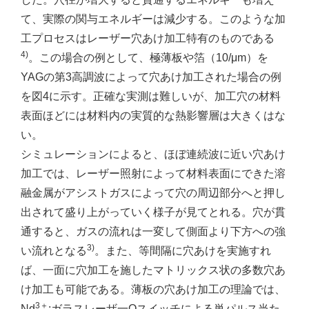
て、実際の関与エネルギーは減少する。このような加
工プロセスはレーザー穴あけ加工特有のものである
4)
。この場合の例として、極薄板や箔（10/μm）を
YAGの第3高調波によって穴あけ加工された場合の例
を図4に示す。正確な実測は難しいが、加工穴の材料
表面ほどには材料内の実質的な熱影響層は大きくはな
い。
シミュレーションによると、ほぼ連続波に近い穴あけ
加工では、レーザー照射によって材料表面にできた溶
融金属がアシストガスによって穴の周辺部分へと押し
出されて盛り上がっていく様子が見てとれる。穴が貫
通すると、ガスの流れは一変して側面より下方への強
3)
い流れとなる
。また、等間隔に穴あけを実施すれ
ば、一面に穴加工を施したマトリックス状の多数穴あ
け加工も可能である。薄板の穴あけ加工の理論では、
3＋
Nd
:ガラスレーザ一Qスイッチによる単パルス当た