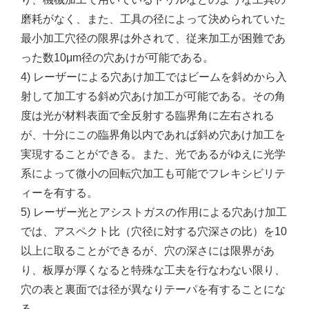
磨耗がなく、また、工具の径によって決められていた
最小加工穴径の限界は外されて、従来加工が困難であ
った数10μm径の穴あけが可能である。
4) レーザーによる穴あけ加工ではビームを斜めから入
射して加工する斜め穴あけ加工が可能である。その角
度は光が材料表面で全反射する臨界角に左右される
が、十分にこの臨界角以内であれば斜め穴あけ加工を
実現することができる。また、光であるがゆえに光学
系によって微小の回転穴加工も可能でフレキシビリテ
ィーを有する。
5) レーザー光とアシストガスの作用による穴あけ加工
では、アスペクト比（穴径に対する穴深さの比）を10
以上に取ることができるが、穴の深さには限界があ
り、板厚が厚くなると特殊な工夫を行なわない限り、
穴の表と裏面では径が異なりテーパを有することにな
る。