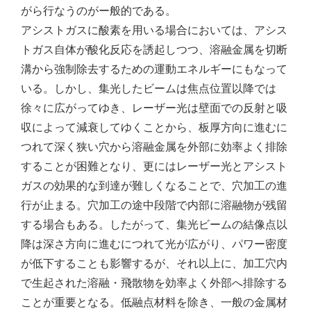
がら行なうのがー般的である。
アシストガスに酸素を用いる場合においては、アシス
トガス自体が酸化反応を誘起しつつ、溶融金属を切断
溝から強制除去するための運動エネルギーにもなって
いる。しかし、集光したビームは焦点位置以降では
徐々に広がってゆき、レーザー光は壁面での反射と吸
収によって減衰してゆくことから、板厚方向に進むに
つれて深く狭い穴から溶融金属を外部に効率よく排除
することが困難となり、更にはレーザー光とアシスト
ガスの効果的な到達が難しくなることで、穴加工の進
行が止まる。穴加工の途中段階で内部に溶融物が残留
する場合もある。したがって、集光ビームの結像点以
降は深さ方向に進むにつれて光が広がり、パワー密度
が低下することも影響するが、それ以上に、加工穴内
で生起された溶融・飛散物を効率よく外部へ排除する
ことが重要となる。低融点材料を除き、一般の金属材