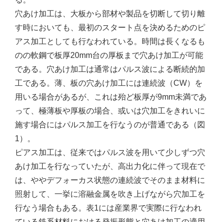
穴あけ加工は、大板から部材や製品を切断して切り離
す時においても、最初のスタート点を決めるためのピ
アス加工としても行なわれている。時間は長くなるも
のの軟鋼で板厚20mm台の厚板まで穴あけ加工が可能
である。穴あけ加工は通常はパルス波による断続的加
工である。薄、板の穴あけ加工には連続波（CW）を
用いる場合があるが、これは殆ど板厚が9mm未満であ
って、極薄板や厚板の場合、或いは穴加工をきれいに
施す場合にはパルス加工を行なうのが普通である（図
1）。
ピアス加工は、従来ではパルス波を用いて少しずつ穴
あけ加工を行なっていたが、高出力化に伴って現在で
は、ややデフォーカス状態の連続波でそのまま材料に
照射して、一挙に溶融金属を吹き上げながら穴加工を
行なう場合もある。表1には産業界で実際に行なわれ
ている鉄系材料における発振形態と穴あけ加工の適用