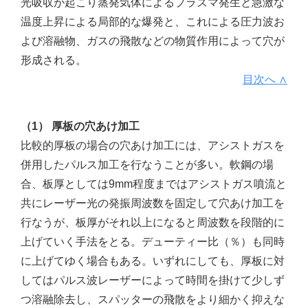
光吸収が起こり蒸発気体によるプラズマ発生と急激な
温度上昇による局部的な爆発と、これによる圧力波お
よび溶融物、ガスの飛散などの物質作用によって穴が
形成される。
目次へ ∧
（1） 厚板の穴あけ加工
比較的厚板の場合の穴あけ加工には、アシストガスを
併用したパルス加工を行なうことが多い。軟鋼の場
合、板厚としては9mm程度まではアシストガス噴流と
共にレーザー光の発振周波数を固定して穴あけ加工を
行なうが、板厚がそれ以上になると周波数を段階的に
上げていく手法をとる。デューティー比（％）も同時
に上げてゆく場合もある。いずれにしても、厚板に対
してはパルス波レーザーによって時間を掛けて少しず
つ溶融除去し、スパッターの飛散をより細かく抑えな