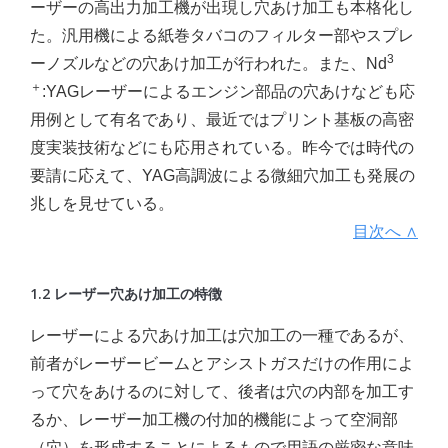
ーザーの高出力加工機が出現し穴あけ加工も本格化し
た。汎用機による紙巻タバコのフィルター部やスプレ
3
ーノズルなどの穴あけ加工が行われた。また、Nd
＋
:YAGレーザーによるエンジン部品の穴あけなども応
用例として有名であり、最近ではプリント基板の高密
度実装技術などにも応用されている。昨今では時代の
要請に応えて、YAG高調波による微細穴加工も発展の
兆しを見せている。
目次へ ∧
1.2 レーザー穴あけ加工の特徴
レーザーによる穴あけ加工は穴加工の一種であるが、
前者がレーザービームとアシストガスだけの作用によ
って穴をあけるのに対して、後者は穴の内部を加工す
るか、レーザー加工機の付加的機能によって空洞部
（穴）を形成することによるもので用語の厳密な意味