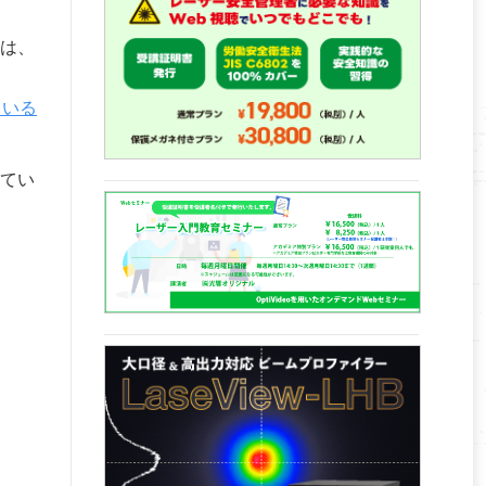
は、
ている
てい