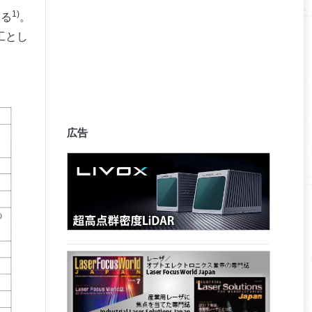
1)
いる
。
工とし
広告