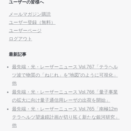
ユーザーの皆様へ
メールマガジン購読
ユーザー登録（無料）
ユーザーページ
ログアウト
最新記事
最先端・光・レーザーニュース Vol.767「テラヘル
ツ波で物質の「ねじれ」を“地図”のように可視化」
他
最先端・光・レーザーニュース Vol.766「量子事業
の拡大に向け量子通信用レーザの出荷を開始」
最先端・光・レーザーニュース Vol.765「南極12m
テラヘルツ望遠鏡計画が切り拓く新たな銀河研究」
他