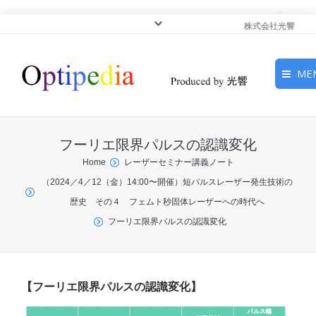
株式会社光響
ME
HOME
フーリエ限界パルスの認識変化
ピックアップ
You are here:
Home
レーザーセミナー講義ノート
（2024／4／12（金）14:00〜開催）短パルスレーザー発生技術の
光基礎・光源
歴史 その４ フェムト秒固体レーザーへの時代へ
光応用・アプリケーショ
フーリエ限界パルスの認識変化
ン
サービス
【フーリエ限界パルスの認識変化】