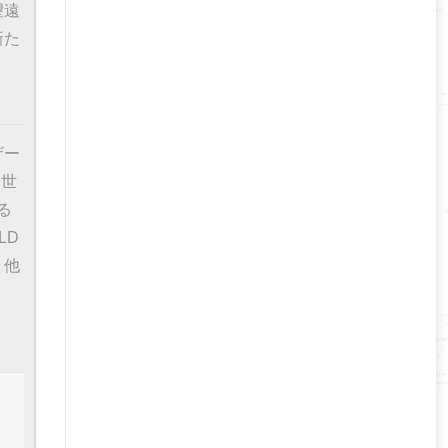
望遠
新た
ザー
「世
る
LD
」他