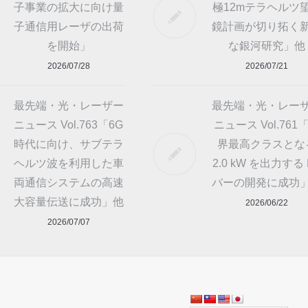
子事業の拡大に向け量
極12mテラヘルツ
子通信用レーザの出荷
鏡計画が切り拓く
を開始」
な銀河研究」他
2026/07/28
2026/07/21
最先端・光・レーザー
最先端・光・レー
ニュース Vol.763「6G
ニュース Vol.761
時代に向け、サブテラ
界最高クラスとな
ヘルツ波を利用した車
2.0 kW を出力する 
両通信システムの高速
バーの開発に成功
大容量伝送に成功」他
2026/06/22
2026/07/07