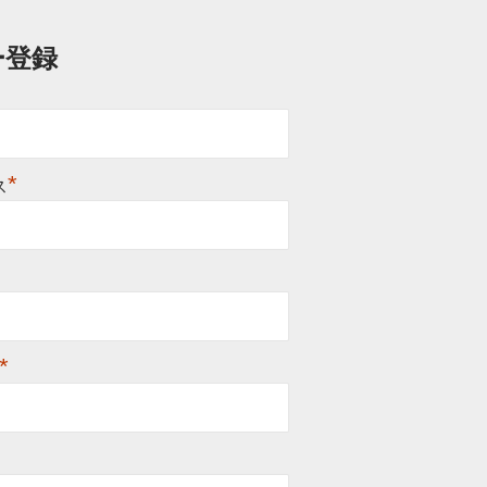
ー登録
*
*
ス
*