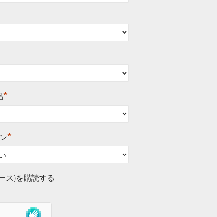
*
品
*
ン
ース)を購読する