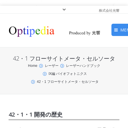
株式会社光響
ME
HOME
42・1 フローサイトメータ・セルソータ
ピックアップ
You are here:
Home
レーザー
レーザーハンドブック
IX編 バイオフォトニクス
光基礎・光源
42・1 フローサイトメータ・セルソータ
光応用・アプリケーショ
ン
サービス
42・1・1 開発の歴史