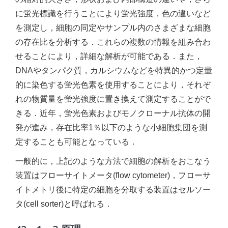
に蛍光標識を行うことにより蛍光強度，色の違いなど
を測定し，細胞の同定やサンプル内のさまざまな細胞
の存在比を分析する．これらの複数の情報を組み合わ
せることにより，詳細な解析が可能である．また，
DNAやタンパク質，カルシウムなどを特異的かつ定量
的に染色する蛍光色素を使用することにより，それぞ
れの物質量を蛍光強度に置き換えて測定することがで
きる．近年，蛍光色素およびモノクローナル抗体の開
発が進み，存在比率1％以下のような小細胞集団を測
定することも可能となっている．
一般的に，上記のような方法で細胞の解析をおこなう
装置はフローサイトメータ(flow cytometer)，フローサ
イトメトリ後に特定の細胞を分取する装置はセルソー
タ(cell sorter)と呼ばれる．