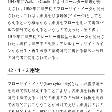
1947年にWaIlace Coulterによりコールター原理が発
明され，1953年に世界初のフローサイトメータが開発
された．これは，細胞を顕微鏡像(イメージ)としてと
らえるという概念から，細胞をフローを用いて電気パ
ルス信号でとらえるというものであった．その後，
1972年に世界初のレーザー搭載型セルソータが開発さ
れた．現在，世界中の免疫，アレルギー，サイトカイ
ンから発生・再生医療の基礎研究に携わる幅広い分野
の研究者に使用されている．
42・1・2 用途
フローサイトメトリ(flow cytometry)とは，細胞浮遊液
を高速で流し測定することにより，各細胞を解析する
研究手法である．目的の細胞のみの分離・解析を高速
で客観的におこなうことが可能であり，細胞おのおの
の相対的大きさ，形状および内部構造の違いや，さら