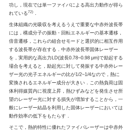
功し，現在では単一ファイバによる高出力動作が得ら
72)
れている
．
生体組織の光吸収を考えるうえで重要な中赤外波長帯
には，構成分子の振動・回転エネルギーの基本遷移，
倍音遷移，これらの組合せモードと選択的に相互作用
する波長帯が存在する．中赤外波長帯固体レーザー
を，実用的な高出力LD(波長0.78~0.98 μm)で励起する
場合を考えると，励起光に対して発振する中赤外レー
ザー光の光子エネルギーの比が1/2~1/4なので，熱に
変換されるエネルギー成分が大きい．この熱負荷は固
体利得媒質内に視度上昇，熱ひずみなどを発生させ所
望のレーザー光に対する損失が増加することから，一
般にレーザー結晶を利用した固体レーザーにおいては
動作効率の低下をもたらす．
そこで，熱的特性に優れたファイバレーザーは中赤外