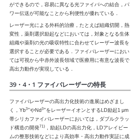
ができるので，容易に異なる光ファイバへの結合，パ
ワー伝送が可能なことから利便性が優れている．
レーザー光による外科的治療，たとえば組織切開，熱
変性，薬剤選択励起などにおいては，対象となる生体
組織や薬剤の光の吸収特性に合わせてレーザー波長を
選択することが必要である．ファイバレーザーにおい
ては可視から中赤外波長領域で医療用に有意な波長で
高出力動作が実現している．
39・4・1 ファイバレーザーの特長
ファイバレーザーの高出力化技術の進展はめざまし
3+
3+
く，Yb
やNd
をレーザーイオンとするLD励起1 μm
帯シリカファイバレーザーにおいては，ダブルクラッ
71)
ド構造の開発
，励起LDの高出力化，LDアレイビー
ムの整形技術などにより高効率・高出力動作実証に成