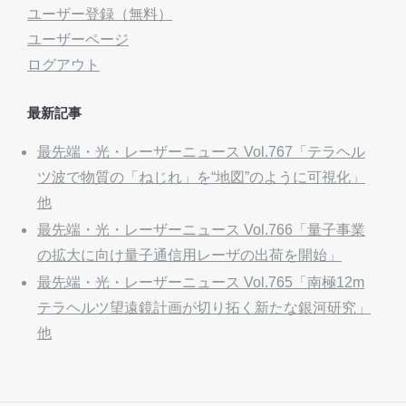
ユーザー登録（無料）
ユーザーページ
ログアウト
最新記事
最先端・光・レーザーニュース Vol.767「テラヘル
ツ波で物質の「ねじれ」を“地図”のように可視化」
他
最先端・光・レーザーニュース Vol.766「量子事業
の拡大に向け量子通信用レーザの出荷を開始」
最先端・光・レーザーニュース Vol.765「南極12m
テラヘルツ望遠鏡計画が切り拓く新たな銀河研究」
他