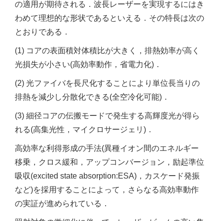
の適用が期待される．波長レーザーを実現するにはき
わめて理想的な形状であるといえる．その特長は次の
とおりである．
(1) コアの表面積対体積比が大きく，排熱効率が高く
光損失が小さい(高効率動作，省電力化)．
(2) 光ファイバを長尺化することにより単位長当りの
排熱を減少し分散化できる(全空冷化可能)．
(3) 細径コアの伝搬モードで発生する高輝度光が得ら
れる(高集光性，マイクロサージェリ)．
高効率な利得形成の手法(異種イオン間のエネルギー
移乗，クロス緩和，アップコンバージョン，励起準位
吸収(excited state absorption:ESA)，カスケード発振
など)を採用することによって，さらなる高効率動作
の実証が進められている．