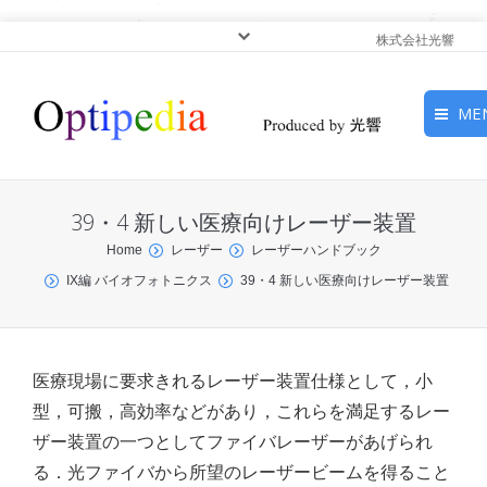
株式会社光響
ME
HOME
39・4 新しい医療向けレーザー装置
ピックアップ
You are here:
Home
レーザー
レーザーハンドブック
IX編 バイオフォトニクス
39・4 新しい医療向けレーザー装置
光基礎・光源
光応用・アプリケーショ
ン
医療現場に要求きれるレーザー装置仕様として，小
型，可搬，高効率などがあり，これらを満足するレー
サービス
ザー装置の一つとしてファイバレーザーがあげられ
る．光ファイバから所望のレーザービームを得ること