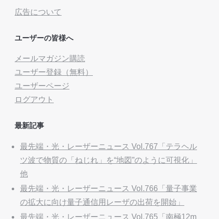
広告について
ユーザーの皆様へ
メールマガジン購読
ユーザー登録（無料）
ユーザーページ
ログアウト
最新記事
最先端・光・レーザーニュース Vol.767「テラヘル
ツ波で物質の「ねじれ」を“地図”のように可視化」
他
最先端・光・レーザーニュース Vol.766「量子事業
の拡大に向け量子通信用レーザの出荷を開始」
最先端・光・レーザーニュース Vol.765「南極12m