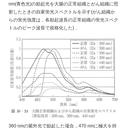
nm(青色光)の励起光を大腸の正常組織とがん組織に照
射したときの自家蛍光スペクトルを示す(がん組織か
らの蛍光強度は，各励起波長の正常組織の蛍光スペク
トルのピーク波長で規格化した)．
360 nmの紫外光で励起した場合，470 nmに極大を持