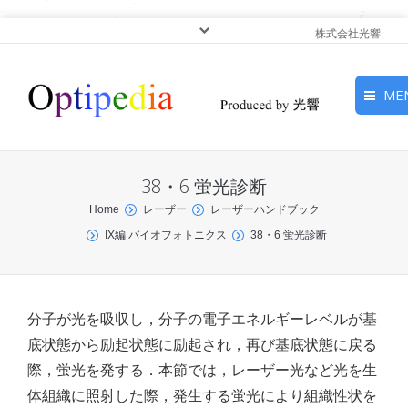
株式会社光響
ME
HOME
38・6 蛍光診断
ピックアップ
You are here:
Home
レーザー
レーザーハンドブック
IX編 バイオフォトニクス
38・6 蛍光診断
光基礎・光源
光応用・アプリケーショ
ン
分子が光を吸収し，分子の電子エネルギーレベルが基
底状態から励起状態に励起され，再び基底状態に戻る
サービス
際，蛍光を発する．本節では，レーザー光など光を生
体組織に照射した際，発生する蛍光により組織性状を