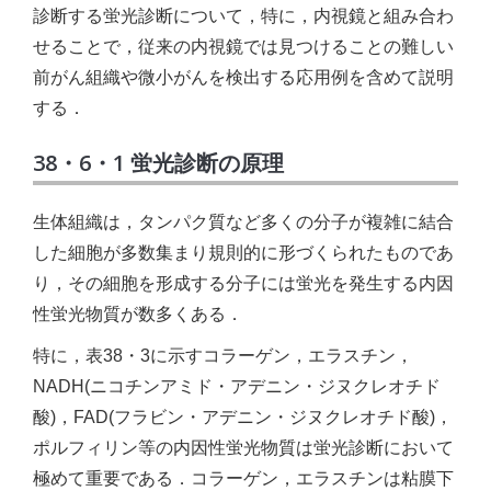
診断する蛍光診断について，特に，内視鏡と組み合わ
せることで，従来の内視鏡では見つけることの難しい
前がん組織や微小がんを検出する応用例を含めて説明
する．
38・6・1 蛍光診断の原理
生体組織は，タンパク質など多くの分子が複雑に結合
した細胞が多数集まり規則的に形づくられたものであ
り，その細胞を形成する分子には蛍光を発生する内因
性蛍光物質が数多くある．
特に，表38・3に示すコラーゲン，エラスチン，
NADH(ニコチンアミド・アデニン・ジヌクレオチド
酸)，FAD(フラビン・アデニン・ジヌクレオチド酸)，
ポルフィリン等の内因性蛍光物質は蛍光診断において
極めて重要である．コラーゲン，エラスチンは粘膜下