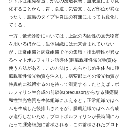
クトルは組織構造，がんの浸透状態，血液量により変
化することから，胃，食道，気管支，など部位が異な
ったり，腫瘍のタイプや炎症の有無によっても変化し
てくる．
一方，蛍光診断においては，上記の内因性の蛍光物質
を用いるほかに，生体組織には元来含まれていない
が，正常組織と病変組織でその集積・排出特性が異な
るヘマトポルフィリン誘導体(腫瘍親和性蛍光物質)を
使う方法がある．この方法は，あらかじめ生体内に腫
瘍親和性蛍光物質を注入し，病変部にその蛍光物質が
特異的に残留するのを待って測定する．たとえば，ポ
ルフィリン生合成の前駆体(precursor)からなる腫瘍親
和性蛍光物質を生体組織に加えると，正常組織ではヘ
ムを生成した後排出されるが，腫瘍組織ではヘム合成
が進行しないため，プロトポルフィリンが長時間にわ
たって腫瘍細胞に蓄積される．この蓄積されたプロト