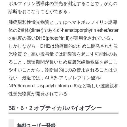
ポルフィリン誘導体の蛍光を測定することで，がんの
診断をおこなうことができる．
腫瘍親和性蛍光物質としてはヘマトポルフィリン誘導
体の2量体(dimer)であるdi-hematoporphyrin ether/ester
の純度の高いDHE(photofrin II)が実用化されている．
しかしながら，DHEは治療目的のために開発された蛍
光物質で，高い投与量では肝障害を起こす可能性のあ
ること，残留期間が長いため皮膚光線過敏症を起こし
やすいことから，診断目的にのみ使用されることは少
ない．最近では，ALA(5-アミノレブリン酸)や
NPe6(mono-L-aspartyl chlorin e 6)など新しい腫瘍親和
性蛍光物質が開発されている．
38・6・2 オプティカルバイオプシー
無料ユーザー登録