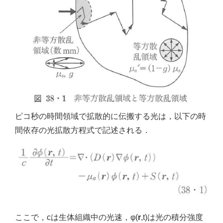
ピコ秒の時間領域で拡散的に伝搬する光は，以下の時
間依存の光拡散方程式で記述される．
ここで，cは生体組織中の光速，φ(
r
,t)は光の積分強度