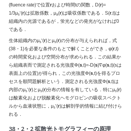
(fluence rate)で位置
r
および時間tの関数，D(
r
)=
1/3μ
‘(
r
)は拡散係数，μ
(
r
)は吸収係数である．S(
r
,t)は
s
a
組織内の光源であるが，蛍光などの発光がなければ0
である．
生体組織内のμ
‘(
r
)とμ
(
r
)の分布が与えられれば，式
s
s
(38・1)を必要な条件のもとで解くことができ，φ(
r
,t)
の時間変化および空間分布が求められる．この結果か
ら組織表而で測定される光強度Φ(
s
,t)=-D(
s
)∇φ(
s
,t)(sは
表面上の位置)が得られ，この光強度Φ(
s
,t)を得るプロ
セスを順問題解析という．測定される光強度Φ(
s
,t)は
内部のμ
‘(
r
)とμ
(
r
)分布の情報を有している．特にμ
(
r
)
s
s
s
は酸素化および脱酸素化ヘモグロビンの吸収スペクト
ルから血液状態に，μ
‘(
r
)は解剖学的情報に結び付けら
s
れる．
38・2・2 拡散光トモグラフィーの原理