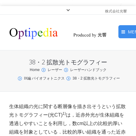
株式会社光響
ME
HOME
38・2 拡散光トモグラフィー
ピックアップ
You are here:
Home
レーザー
レーザーハンドブック
IX編 バイオフォトニクス
38・2 拡散光トモグラフィー
光基礎・光源
光応用・アプリケーショ
ン
生体組織の光に関する断層像を描き出そうという拡散
1)
光トモグラフィー(光CT)
は，近赤外光が生体組織を
サービス
透過しやすいことを利用し，数cm以上の比較的厚い
組織を対象としている．比較的厚い組織を通った近赤