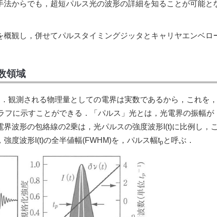
手法からでも，超短パルス光の波形の詳細を知ることが可能と
を概観し，併せてパルスタイミングジッタとキャリヤエンベロ
数領域
表す．観測される物理量としての電界は実数であるから，これを
てグラフに示すことができる．「パルス」光とは，光電界の振幅が
界波形の包絡線の2乗は，光パルスの強度波形I(t)に比例し，
波形I(t)の全半値幅(FWHM)を，パルス幅t
と呼ぶ．
p