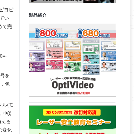
ピヨピ
製品紹介
してい
めて完
=-
号を
ぶ．包
ル(モ
(t)
与える
の変化