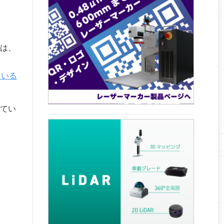
は、
ている
てい