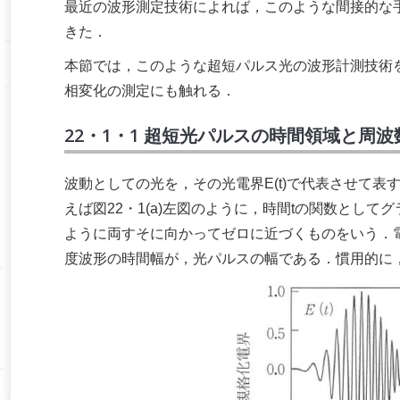
最近の波形測定技術によれば，このような間接的な
きた．
本節では，このような超短パルス光の波形計測技術
相変化の測定にも触れる．
22・1・1 超短光パルスの時間領域と周波
波動としての光を，その光電界E(t)で代表させて
えば図22・1(a)左図のように，時間tの関数とし
ように両すそに向かってゼロに近づくものをいう．電
度波形の時間幅が，光パルスの幅である．慣用的に，強度