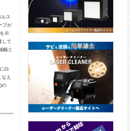
パルス
ープが
域を示
達して
域幅と
図に白
こなえ
)の