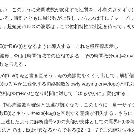
ない．このように光周波数が変化する性質を，小鳥のさえずり(
l呼んでいる．時刻とともに周波数が上昇し，パルスは正にチャープ
り，超短光パルスの波形は，この位相特性の測定を待って，初
を，E(t)=ReV(t)となるように導入する．これを極座標表示し
波形，Φ(t)は時間領域での位相である．その時間微分ω(t)=2πν(t)
波数を与える．
=ν(t)-ν
と書き直そう．ν
の光振動をくくり出して，解析信
0
0
ゆるやかに変化する包絡関数(slowly varying envelope)と呼
はΦ(t)+ω
tとなり時間に対して「ゆるやかに」変化する．
0
，中心周波数を確然とは選び難くなる．このように，単一サイク
)とキャリヤexp(-iω
t)を区別する意義が消失する．さらに，Φ
0
述したように解析信号V(t)の実部が実体としての電界E(t)を
るのとでは，E(t)が異なるからである(22・1・7でこの絶対位相