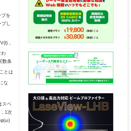
ープを
ープし
t)，
なわ
実数条
ことは
にな
)はスペ
，1次
(ω)