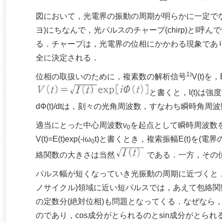
図において，光電界の振動の周期が明らかに一定で
ヨ)にちなんで，光パルスのチャープ(chirp)と
る．チャープは，光電界の位相にかかわる現象であ
全に決定される．
1)
位相の取扱いのために，複素数の解析信号
V(t)
と書くと，I(t)は強度
dΦ(t)/dtは，刻々の光角周波数，すなわち瞬時角周
適当にとった中心周波数ν
を起点として瞬時周波数をδ(t)
0
V(t)=E(t)exp(-iω
t)と書くとき，複索振幅E(t)を(電界の)
0
絡関数の大きさは当然
である．一方，その位相
パルス幅が短くなっていき光振動の周期に近づくと
ノサイクル)領域に近い短パルスでは，あえて包絡関数E(t
の定数分(絶対位相)も問題となってくる．なぜなら，上
のであり，cos成分がとられるのとsin成分がとられ