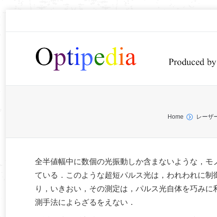
You are here:
Home
レーザ
全半値幅中に数個の光振動しか含まないような，モ
ている．このような超短パルス光は，われわれに制
り，いきおい，その測定は，パルス光自体を巧みに
測手法によらざるをえない．