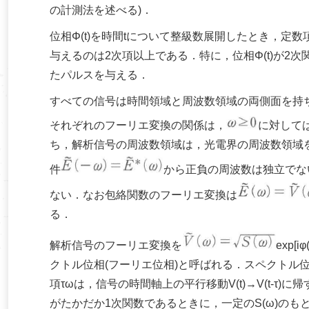
の計測法を述べる)．
位相Φ(t)を時間tについて整級数展開したとき，定
与えるのは2次項以上である．特に，位相Φ(t)が
たパルスを与える．
すべての信号は時間領域と周波数領域の両側面を持ち，
それぞれのフーリエ変換の関係は，
に対して
ち，解析信号の周波数領域は，光電界の周波数領域
件
から正負の周波数は独立でな
ない．なお包絡関数のフーリエ変換は
る．
解析信号のフーリエ変換を
exp
クトル位相(フーリエ位相)と呼ばれる．スペクトル位
項τωは，信号の時間軸上の平行移動V(t)→V(t-τ
がたかだか1次関数であるときに，一定のS(ω)のも