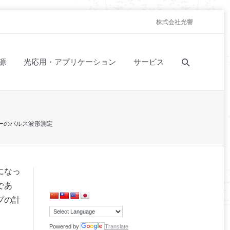
株式会社光響
源
光応用・アプリケーション
サービス
ザーのパルス波形測定
になっ
であ
プの計
Powered by
Translate