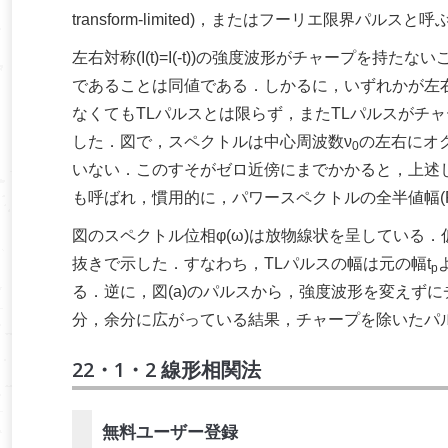
transform-limited)，またはフーリエ限界パルスと呼
左右対称(I(t)=I(-t))の強度波形がチャープを持たな
であることは同値である．しかるに，いずれかが左
なくてもTLパルスとは限らず，またTLパルスがチャー
した．図で，スペクトルは中心周波数ν
の左右にオ
0
いない．このすそがゼロ近傍にまでかかると，上述
も呼ばれ，慣用的に，パワースペクトルの全半値幅(
図のスペクトル位相φ(ω)は放物線状を呈している．
抜きで示した．すなわち，TLパルスの幅は元の幅t
p
る．逆に，図(a)のパルスから，強度波形を変えずに
分，余分に広がっている結果，チャープを除いたパルス
22・1・2 線形相関法
無料ユーザー登録