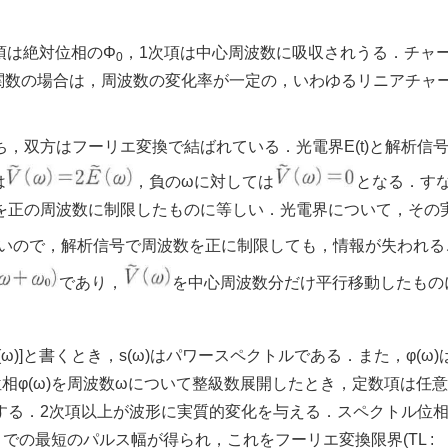
数項は絶対位相のΦ
，1次項は中心周波数に吸収されうる．チャ
0
2次関数の場合は，周波数の変化率が一定の，いわゆるリニアチャ
双方はフーリエ変換で結ばれている．光電界E(t)と解析信号V(
は
，負のωに対しては
となる．す
を正の周波数に制限したものに等しい．光電界について，その
いので，解析信号で周波数を正に制限しても，情報が失われる
であり，
を中心周波数分だけ平行移動したもの
[iφ(ω)]と書くとき，s(ω)はパワースペクトルである．また，φ(ω
相φ(ω)を周波数ωについて整級数展開したとき，定数項は任意
)に帰する．2次項以上が波形に実質的変化を与える．スペクトル位相φ
とでの最短のパルス幅が得られ，これをフーリエ変換限界(TL :