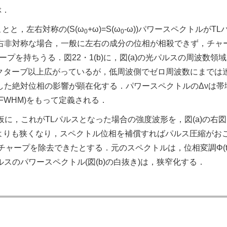
ぶ．
いことと，左右対称の(S(ω
+ω)=S(ω
-ω))パワースペクトルがTL
0
0
右非対称な場合，一般に左右の成分の位相が相殺できず，チャ
プを持ちうる．図22・1(b)に，図(a)の光パルスの周波数領
クターブ以上広がっているが，低周波側でゼロ周波数にまでは
した絶対位相の影響が顕在化する．パワースペクトルのΔνは帯
FWHM)をもって定義される．
仮に，これがTLパルスとなった場合の強度波形を，図(a)の右
よりも狭くなり，スペクトル位相を補償すればパルス圧縮がお
チャープを除去できたとする．元のスペクトルは，位相変調Φ(t
のパワースペクトル(図(b)の白抜き)は，狭窄化する．