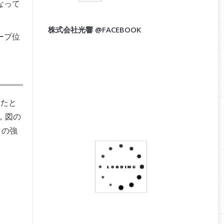
なって
株式会社光響 @FACEBOOK
ープ位
，たと
，図の
この強