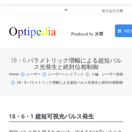
株式会社光響
ME
HOME
18・6 パラメトリック増幅による超短パル
ピックアップ
ス光発生と絶対位相制御
You are here:
Home
レーザー
レーザーハンドブック
Ⅴ編 レーザー技術
光基礎・光源
18・6 パラメトリック増幅による超短パルス光発生と絶対位相制御
光応用・アプリケーショ
ン
サービス
18・6・1 超短可視光パルス発生