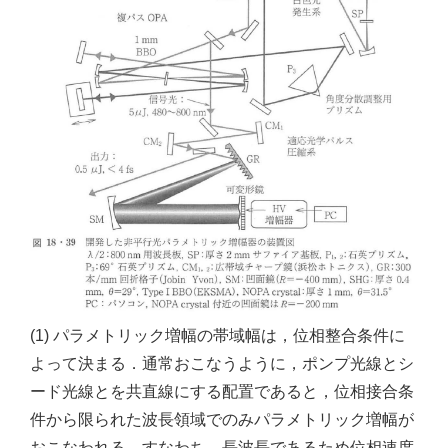
(1) パラメトリック増幅の帯域幅は，位相整合条件に
よって決まる．通常おこなうように，ポンプ光線とシ
ード光線とを共直線にする配置であると，位相接合条
件から限られた波長領域でのみパラメトリック増幅が
おこなわれる．すなわち，長波長であるため位相速度