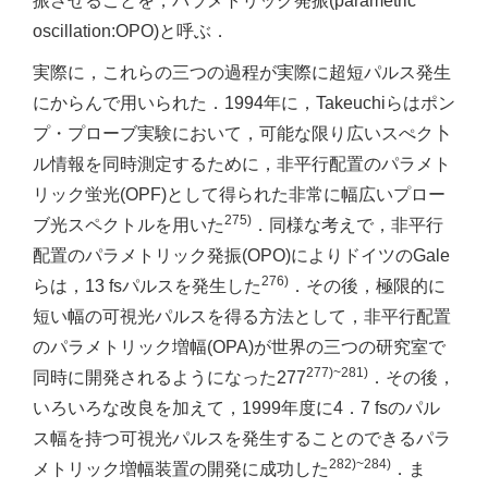
振させることを，パラメトリック発振(parametric
oscillation:OPO)と呼ぶ．
実際に，これらの三つの過程が実際に超短パルス発生
にからんで用いられた．1994年に，Takeuchiらはポン
プ・プローブ実験において，可能な限り広いスぺク卜
ル情報を同時測定するために，非平行配置のパラメト
リック蛍光(OPF)として得られた非常に幅広いプロー
275)
ブ光スペクトルを用いた
．同様な考えで，非平行
配置のパラメトリック発振(OPO)によりドイツのGale
276)
らは，13 fsパルスを発生した
．その後，極限的に
短い幅の可視光パルスを得る方法として，非平行配置
のパラメトリック増幅(OPA)が世界の三つの研究室で
277)~281)
同時に開発されるようになった277
．その後，
いろいろな改良を加えて，1999年度に4．7 fsのパル
ス幅を持つ可視光パルスを発生することのできるパラ
282)~284)
メトリック増幅装置の開発に成功した
．ま