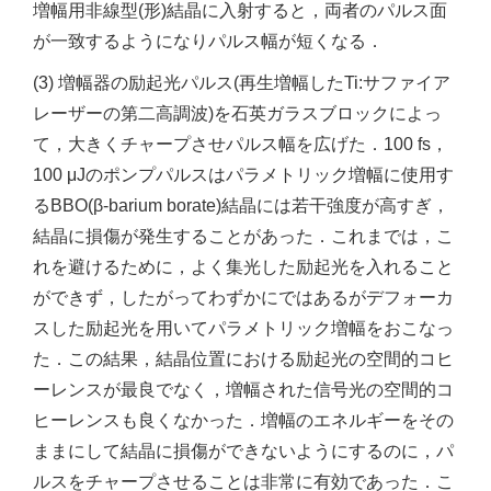
増幅用非線型(形)結晶に入射すると，両者のパルス面
が一致するようになりパルス幅が短くなる．
(3) 増幅器の励起光パルス(再生増幅したTi:サファイア
レーザーの第二高調波)を石英ガラスブロックによっ
て，大きくチャープさせパルス幅を広げた．100 fs，
100 μJのポンプパルスはパラメトリック増幅に使用す
るBBO(β-barium borate)結晶には若干強度が高すぎ，
結晶に損傷が発生することがあった．これまでは，こ
れを避けるために，よく集光した励起光を入れること
ができず，したがってわずかにではあるがデフォーカ
スした励起光を用いてパラメトリック増幅をおこなっ
た．この結果，結晶位置における励起光の空間的コヒ
ーレンスが最良でなく，増幅された信号光の空間的コ
ヒーレンスも良くなかった．増幅のエネルギーをその
ままにして結晶に損傷ができないようにするのに，パ
ルスをチャープさせることは非常に有効であった．こ