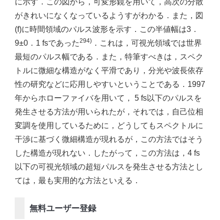
に示す．この図から，可変形鏡を用いて，高次の分散
がきれいになくなっているようすがわかる．また，図
(f)に時間領域のパルス波形を示す．この半値幅は3．
294)
9±0．1 fsであった
．これは，可視光領域では世界
最短のパルス幅である．また，特筆すべきは，スペク
トルに微細な構造がなく平滑であり，分光や波長依存
性の研究などに応用しやすいということである．1997
年からホローファイバを用いて， 5 fs以下のパルスを
発生させる方法が用いられたが，それでは，自己位相
変調を使用しているために，どうしてもスペクトルに
干渉に基づく微細構造が現れるが，この方法ではそう
した構造が現れない．したがって，この方法は，4 fs
以下の可視光領域の超短パルスを発生させる方法とし
ては，最も実用的な方法といえる．
無料ユーザー登録