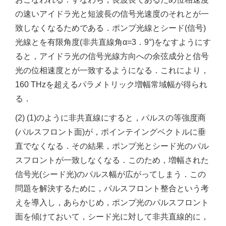
の速いアイドラ光と短波長の信号光速度のそれとが一
致しなくなるためである．ポンプ光線とシード(信号)
光線とを有限角度(非共直線角α=3．9°)をなすようにす
ると，アイドラ光の信号光線方向への余弦成分と信号
光の位相速度とが一致するようになる．これにより，
160 THzを超えるパラメトリック増幅常域幅が得られ
る．
(2) (1)のように非共直線にすると，パルスの等強度商
(パルスフロント面)が，ポインテイングベクトルに垂
直でなくなる．その結果，ポンプ光とシード光のパル
スフロントが一致しなくなる．このため，増幅された
信号光(シード光)のパルス幅が広がってしまう．この
問題を解決するために，パルスフロント整合という考
えを導入し，あらかじめ，ポンプ光のパルスフロント
面を傾けておいて，シード光に対して非共直線的に，