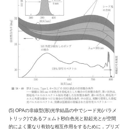
(5) OPAの非線型(形)光学結晶の中でシード光(パラメ
トリック)であるフェムト秒白色光と励起光とが空間
的によく重なり有効な相互作用をするために，プリズ