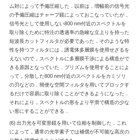
ム対によって予備圧縮した．以前は，増幅前の信号光
の予備圧縮はチャープ鏡によっておこなっていたが，
信号光として使用しない800 nm付近のスペクトルを
取り除くために特注の透過率の急峻な立上りを持った
短波長カットフィルタが必要であった．そのような特
性を持つフィルタには，誘電体多層膜を使用せざるを
えないので，スペクトルに多層膜干渉による構造がで
きる原因となっていた．プリズムを使用することによ
って，分散した800 nm付近のスペクトルをカミソリ
の刃などの，簡便な空間フィルタを用いてブロックす
るだけで容易に取り除くことができるようになった．
それにより，スペクトルの形をより平滑で構造の少な
い形にすることができる．
(6) 出力光を可変形鏡を用いて位相を制御した．これ
によって，通常の光学素子では補償が不可能な高次の