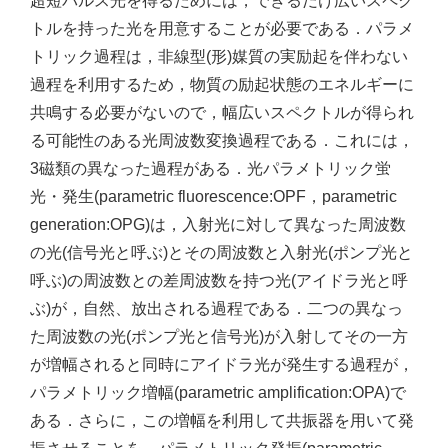
超短パルス光を得るためには，できるだけ広いスペク
トルを持った光を用意することが必要である．パラメ
トリック過程は，非線型(形)媒質の実励起を伴わない
過程を利用するため，物質の励起状態のエネルギーに
共鳴する必要がないので，幅広いスペクトルが得られ
る可能性のある光周波数変換過程である．これには，
3磁類の異なった過程がある．光パラメトリック蛍
光・発生(parametric fluorescence:OPF，parametric
generation:OPG)は，入射光に対して異なった周波数
の光(信号光と呼ぶ)とその周波数と入射光(ポンプ光と
呼ぶ)の周波数との差周波数を持つ光(アイドラ光と呼
ぶ)が，自然、放出される過程である．二つの異なっ
た周波数の光(ポンプ光と信号光)が入射してその一方
が増幅されると同時にアイドラ光が発生する過程が，
パラメトリック増幅(parametric amplification:OPA)で
ある．さらに，この増幅を利用して共振器を用いて発