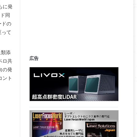
もに発
ード同
ードの
至って
土類添
広告
ペロ共
向の発
コント