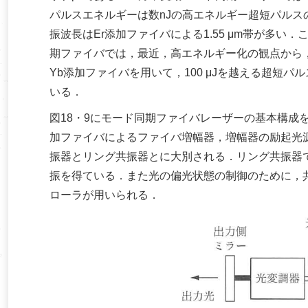
パルスエネルギーは数nJの高エネルギー超短パル
振波長はEr添加ファイバによる1.55 μm帯が多
期ファイバでは，最近，高エネルギー化の観点から，波
Yb添加ファイバを用いて，100 μJを越える超短パ
いる．
図18・9にモード同期ファイバレーザーの基本構成
加ファイバによるファイバ増幅器，増幅器の励起光
振器とリング共振器とに大別される．リング共振器
振を得ている．また光の偏光状態の制御のために，
ローラが用いられる．