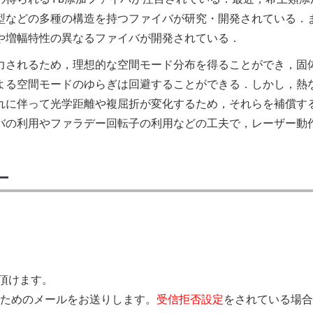
型などの多種の構造を持つファイバが研究・開発されている．
や増幅特性の異なるファイバが開発されている．
力されるため，理想的な空間モード分布を得ることができ，固
よる空間モードのゆらぎは回避することができる．しかし，熱
れに伴って光学距離や複屈折が変化するため，それらを補償す
バの利用やファラデー回転子の利用などの工夫で，レーザー動
ー
覧頂けます。
きを行うためのメールをお送りします。
受信拒否設定
をされている場合