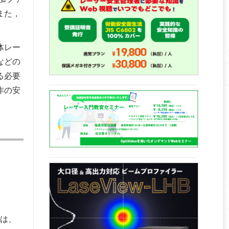
また，
体レー
などの
る必要
作の安
は、