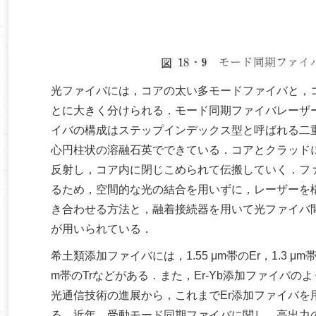
光ファイバには，コアの太い多モードファイバと，コ
とに大きく分けられる．モード同期ファイバレーザ
イバの構成はステップインデックス型と呼ばれる二重構
心円柱状の溶融石英でできている．コアとクラッド
反射し，コア内に閉じこめられて伝搬していく．フ
るため，空間的な光の結合を用いずに，レーザーを
き合わせる方法と，融着接続器を用いて光ファイバ
が用いられている．
希土類添加ファイバには，1.55 μm帯のEr，1.3 μm帯の
m帯のTrなどがある．また，Er-Yb添加ファイバ
光通信技術の進展から，これまでEr添加ファイバを用
る．近年，受動モード同期ファイバに関し，高出力