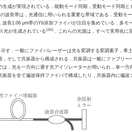
スの生成が実現されている．能動モード同期，受動モード同期と
い．この波長帯は，光通信に用いられる重要な帯域である．受動モ
長1.06 μm帯のYb添加ファイバが注目を集めている．多モ
180)
ルス光が生成されている
．これらの光源は，すべて実用化に
を示す．一般にファイバレーザーは光を変調する変調素子，希
源，そして共振器から構成される．共振器は一般にファブリー
では，光を一方向に通す光アイソレーターが用いられ，単一方
共振器を全て偏波保持ファイバで構成したり，共振器内に偏波