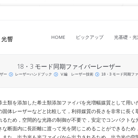
HOME
ピックアップ
光基礎・光
18・3 モード同期ファイバーレーザー
ザー
レーザーハンドブック
Ⅴ編 レーザー技術
18・3 モード同期フ
どの希土類を添加した希土類添加ファイバを光増幅媒質として用い
の固体レーザーなどと比較して，利得媒質の長さを非常に長く
れるため，空間的な光路の制御が不要で，安定でコンパクトな
さな断面内に長距離に渡って光を閉じこめることができるため
．また，出力光も光ファイバから出力されるため，出力光の空