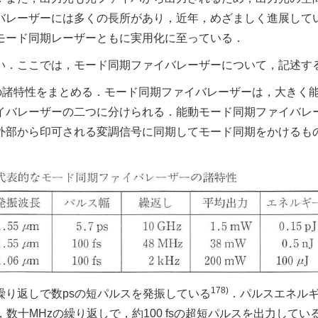
バレーザーには多くの長所があり，近年，めざましく進展して
モード同期レーザーともに実用化に至っている．
い．ここでは，モード同期ファイバレーザーについて，記述す
の諸特性をまとめる．モード同期ファイバレーザーは，大きく
イバレーザーの二つに分けられる．能動モード同期ファイバレ
外部から印可される変調信号に同期してモード同期をかけるも
178)
繰り返しで数psの短パルスを発振している
．パルスエネル
数十MHzの繰り返しで，約100 fsの超短パルスを出力してい