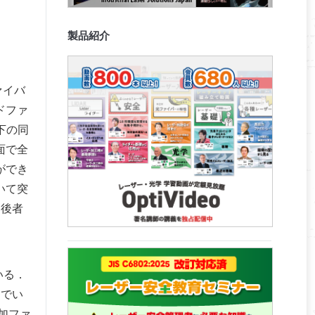
製品紹介
ァイバ
ドファ
下の同
面で全
ができ
いて突
に後者
いる．
んでい
加ファ