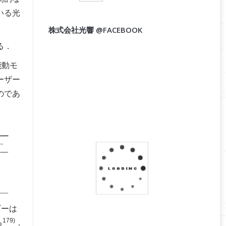
いる光
株式会社光響 @FACEBOOK
る．
能動モ
ーザー
のであ
ギーは
179)
る
．