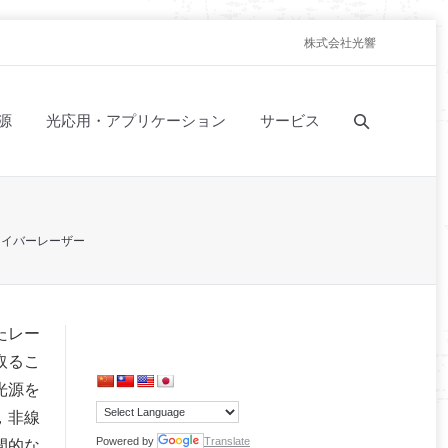
株式会社光響
源
光応用・アプリケーション
サービス
ァイバーレーザー
たレー
取るこ
光源を
，非線
Powered by
Translate
間的な