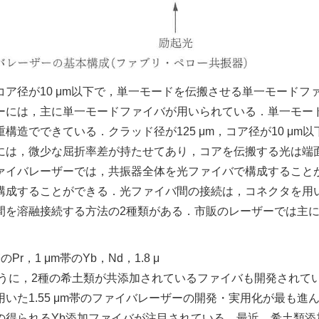
ア径が10 μm以下で，単一モードを伝搬させる単一モードフ
ーには，主に単一モードファイバが用いられている．単一モー
造でできている．クラッド径が125 μm，コア径が10 μm以
には，微少な屈折率差が持たせてあり，コアを伝搬する光は端
ァイバレーザーでは，共振器全体を光ファイバで構成すること
構成することができる．光ファイバ間の接続は，コネクタを用
間を溶融接続する方法の2種類がある．市販のレーザーでは主
Pr，1 μm帯のYb，Nd，1.8 μ
のように，2種の希土類が共添加されているファイバも開発されて
いた1.55 μm帯のファイバレーザーの開発・実用化が最も進
の得られるYb添加ファイバが注目されている．最近，希土類添