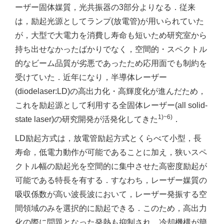
ーザー固体媒質，光共振器の3部分よりなる．従来
は，励起光源としてランプ(放電管)が用いられていた
が，大型で大電力を消費し寿命も短いため研究室から
持ち出せなかったばかりでなく，空間的・スペクトル
的なビーム品質が劣悪であったため応用面でも制約を
受けていた．近年になり，半導体レーザー
(diodelaser:LD)の高出力化・高輝度化が進んだため，
これを励起源として利用する全固体レーザー(all solid-
1)~6)
state laser)の研究開発が活発化してきた
．
LD励起方式は，放電管励起方式とくらべて小型，長
寿命，低電力動作が可能であることに加え，狭いスペ
クトル幅の励起光を空間的に集中させた高密度励起が
可能である特長を有する．すなわち，レーザー媒質の
吸収係数が高い波長波において，レーザー発振する空
間領域のみを選択的に励起できる．このため，高出力
化の際に問題となった発熱も抑制され，冷却機構が簡