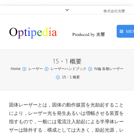
株式会社光響
ME
HOME
15・1 概要
ピックアップ
You are here:
Home
レーザー
レーザーハンドブック
IV編 各種レーザー
15・1 概要
光基礎・光源
光応用・アプリケーショ
ン
固体レーザーとは，固体の動作媒質を光励起すること
により，レーザー光を発生あるいは増幅させる装置を
サービス
指すもので，一般には電流注入励起による半導体レー
ザーは除外する．構成としては大きく，励起光源，レ