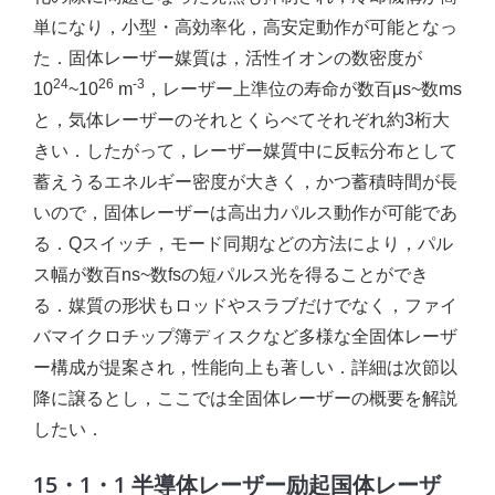
単になり，小型・高効率化，高安定動作が可能となっ
た．固体レーザー媒質は，活性イオンの数密度が
24
26
-3
10
~10
m
，レーザー上準位の寿命が数百μs~数ms
と，気体レーザーのそれとくらべてそれぞれ約3桁大
きい．したがって，レーザー媒質中に反転分布として
蓄えうるエネルギー密度が大きく，かつ蓄積時間が長
いので，固体レーザーは高出力パルス動作が可能であ
る．Qスイッチ，モード同期などの方法により，パル
ス幅が数百ns~数fsの短パルス光を得ることができ
る．媒質の形状もロッドやスラブだけでなく，ファイ
バマイクロチップ簿ディスクなど多様な全固体レーザ
ー構成が提案され，性能向上も著しい．詳細は次節以
降に譲るとし，ここでは全固体レーザーの概要を解説
したい．
15・1・1 半導体レーザー励起国体レーザ