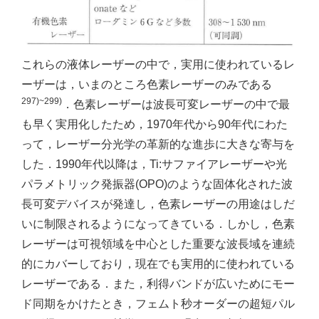
これらの液体レーザーの中で，実用に使われているレ
ーザーは，いまのところ色素レーザーのみである
297)~299)
．色素レーザーは波長可変レーザーの中で最
も早く実用化したため，1970年代から90年代にわた
って，レーザー分光学の革新的な進歩に大きな寄与を
した．1990年代以降は，Ti:サファイアレーザーや光
パラメトリック発振器(OPO)のような固体化された波
長可変デバイスが発達し，色素レーザーの用途はしだ
いに制限されるようになってきている．しかし，色素
レーザーは可視領域を中心とした重要な波長域を連続
的にカバーしており，現在でも実用的に使われている
レーザーである．また，利得バンドが広いためにモー
ド同期をかけたとき，フェムト秒オーダーの超短パル