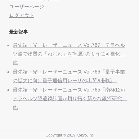
ユーザーページ
ログアウト
最新記事
最先端・光・レーザーニュース Vol.767「テラヘル
ツ波で物質の「ねじれ」を“地図”のように可視化」
他
最先端・光・レーザーニュース Vol.766「量子事業
の拡大に向け量子通信用レーザの出荷を開始」
最先端・光・レーザーニュース Vol.765「南極12m
テラヘルツ望遠鏡計画が切り拓く新たな銀河研究」
他
Copyright © 2019 Kokyo, inc