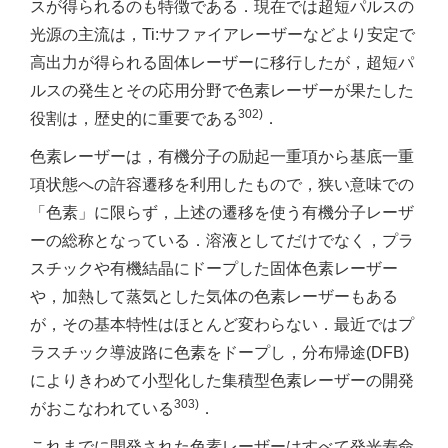
スが得られるのも特徴である．現在では超短パルスの
光源の主流は，Ti:サファイアレーザーなどより安定で
高出力が得られる固体レーザーに移行したが，超短パ
ルスの発生とその応用分野で色素レーザーが果たした
302)
役割は，歴史的に重要である
．
色素レーザーは，有機分子の励起一重項から基底一重
項状態への許容遷移を利用したもので，狭い意味での
「色素」に限らず，上述の遷移を使う有機分子レーザ
ーの総称となっている．溶液としてだけでなく，プラ
スチックや有機結晶にドープした固体色素レーザー
や，加熱して蒸気とした気体の色素レーザーもある
が，その基本特性はほとんど変わらない．最近ではプ
ラスチック導波路に色素をドープし，分布帰途(DFB)
によりきわめて小型化した集積型色素レーザーの開発
303)
がおこなわれている
．
これまでに開発された色素レーザーはすべて発光寿命