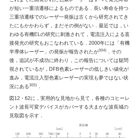
が短い一重項遷移によるものである．長い寿命を持つ
三重項遷移でのレーザ一発振は古くから研究されてき
たにもかかわらず，まだその例がない．最近では，い
わゆる有機ELの研究に刺激されて，電流注入による直
接発光の研究もおこなわれている．2000年には「有機
304)
半導体レーザー」の発振が報告されたが
．その
後，追試が不成功に終わり，この報告については疑問
視されているが，DFB色素レーザーの低しきい値化が
進み，電流注入型色素レーザーの実現も夢ではない状
305)
況にある
．
図12・62に，実用的な見地から見て，各種のコヒーレ
ント波長可変デバイスがカバーする大まかな波長城の
見取図を示す．