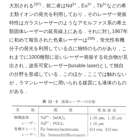
297)
3+
3+
3+
大別される
．前二者はNd
，Eu
，Tb
などの希
土類イオンの発光を利用しており，そのレーザ一発振
特性はガラスレーザーのようなアモルファス系の希土
類固体レーザーの延長線上にある．それに対し1967年
298)
に初めて報告された色素レーザーは
，蛍光性有機
分子の発光を利用している点に独特のものがあり，こ
れまでに1000種類に近いレーザー発振する化合物が見
出され，波長可変レーザー(tunable laser)として独自
の分野を形成している．このほか，ここでは触れない
が，ラマンレーザーに用いられる媒質にも液体のもの
がある．