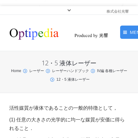
株式会社光響
ME
HOME
12・5 液体レーザー
ピックアップ
You are here:
Home
レーザー
レーザーハンドブック
IV編 各種レーザー
12・5 液体レーザー
光基礎・光源
光応用・アプリケーショ
ン
活性媒質が液体であることの一般的特徴として，
サービス
(1) 任意の大きさの光学的に均一な媒質が安価に得ら
れること．