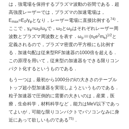
は，強電場を保持するプラズマ波動の谷間である．超
高強度レーザーでは，プラズマの加速電場は，
74)
E
=E
/γ
となり，レーザー電場に直接比例する
．
max
0
φ
ここで，γ
=ω
/ω
で，ω
とω
はそれぞれレーザー周
φ
0
p
0
p
2
1/2
波数とプラズマ周波数とを表す．ω
(n
e
m
)
と
p
0
e
定義されるので，プラズマ密度の平方根にも比例す
る．加速勾配は従来型RF加速器の1000倍を超える．
この原理を用いて，従来型の加速器をできる限りコン
パクト化するというものである．
もう一つは，最初から1000分のlの大きさのテーブル
トップ超小型加速器を実現しようというものである．
粒子加速器で圧倒的に需要の大きいのは，産業，医
療，生命科学，材料科学など，能力はMeV以下であっ
てよいが，可能な限りコンパクトでパソコンなみに身
75)
近にあって欲しいものである
．