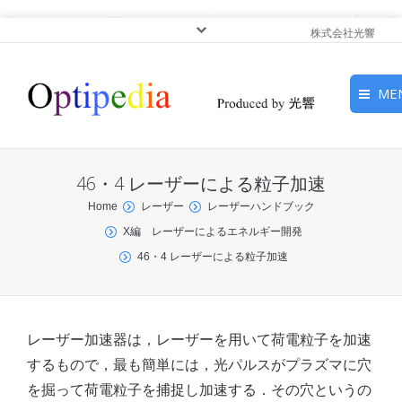
株式会社光響
ME
HOME
46・4 レーザーによる粒子加速
ピックアップ
You are here:
Home
レーザー
レーザーハンドブック
X編 レーザーによるエネルギー開発
光基礎・光源
46・4 レーザーによる粒子加速
光応用・アプリケーショ
ン
レーザー加速器は，レーザーを用いて荷電粒子を加速
サービス
するもので，最も簡単には，光パルスがプラズマに穴
を掘って荷電粒子を捕捉し加速する．その穴というの