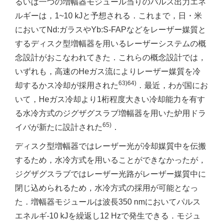
るいは一つの増幅器モジュール当りのパルス出力エネ
ルギーは，1~10 kJと予想される．これまで，日・米
においてNd:ガラスやYb:S-FAPなどをレーザー媒質と
するディスク型増幅器を用いるレーザーシステムの概
念設計がおこなわれてきた．これらの概念設計では，
いずれも，高速のHeガス流によりレーザー媒質を冷
63)64)
却するかス冷却が採用された
．最近，わが国にお
いて，Heガス冷却より1桁程度大きい冷却能力を有す
る水冷方式のジグザグスラブ増幅器を用いた炉用ドラ
65)
イバが新たに設計された
．
ディスク型増幅器ではレーザー光が冷却媒質中を伝搬
するため，水冷方式を用いることができなかったが，
ジグザグスラブではレーザー光路がレーザー媒質中に
閉じ込められるため，水冷方式の採用が可能となっ
た．増幅器モジュールは波長350 nmにおいてパルス
エネルギ-10 kJを繰返し12 Hzで発生できる．モジュ