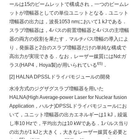
ールは15のビームレットで構成され，一つのビームレ
ットが増幅器としての単位ユニットとなる．ユニット
増幅器の出力は，波長1053 nmにおいて1 kJである．
スラブ増幅器は，4パスの前置増幅器と4パスの主増幅
器の両方の役割を果たす．マルチパス増幅の導入によ
り，発振器と2台のスラブ増幅器だけの単純な構成で
高出力が実現できる．なお，レーザー媒質にはNd:ガ
65)
ラス(HAP4，Hoya製)が用いられている
．
[2] HALNA DPSSLドライバモジュールの開発
水冷方式のジグザグスラブ増幅器を用いた
HALNA(High Average-power Laser for Nuclear fusion
Application，ハルナ)DPSSLドライバモジュールにお
いて，ユニット増幅器の出カエネルギーは1 kJ，繰返
し率10 Hzで，平均出力は10 kWである．1パルス当り
の出力が1 kJと大きく，大きなレーザー媒質を必要と