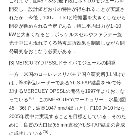
これまで，図45・33の最下段に示す10Jモジュールを
開発し，設計値どおりの特性が得られることが実証さ
れたが，今後，100 J，1 kJと増幅器を大きくしながら
開発が進められる予定である．特に平均出力が1~10
kWと大きくなると，ポッケルスセルやファラデー旋
光子中にも現れてくる熱複屈折効果を制御しながら開
発研究をおこなう必要がある．
[3] MERCURYD PSSLドライバモジュールの開発
一方，米国のローレンスリバモア国立研究所(LLNL)で
は，準3準位レーザーであるYb:S-FAP結晶をHeで冷
却するMERCUEY DPSSLの開発を1997年よりおこな
70)
っている
．このMERCURY(マーキュリー，水星)(図
45・36)で，波長1047 nmの出力として100 J×10 Hzを
2005年度中に実現することを目標としている．そのた
めに，良質の大口径(65 mm直径)Yb:S-FAP結晶の育成
70)
に成功している
．