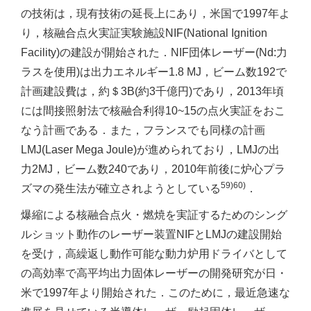
の技術は，現有技術の延長上にあり，米国で1997年よ
り，核融合点火実証実験施設NIF(National Ignition
Facility)の建設が開始された．NIF団体レーザー(Nd:力
ラスを使用)は出力エネルギー1.8 MJ，ビーム数192で
計画建設費は，約＄3B(約3千億円)であり，2013年頃
には間接照射法で核融合利得10~15の点火実証をおこ
なう計画である．また，フランスでも同様の計画
LMJ(Laser Mega Joule)が進められており，LMJの出
力2MJ，ビーム数240であり，2010年前後に炉心プラ
59)60)
ズマの発生法が確立されようとしている
．
爆縮による核融合点火・燃焼を実証するためのシング
ルショット動作のレーザー装置NIFとLMJの建設開始
を受け，高繰返し動作可能な動力炉用ドライバとして
の高効率で高平均出力固体レーザーの開発研究が日・
米で1997年より開始された．このために，最近急速な