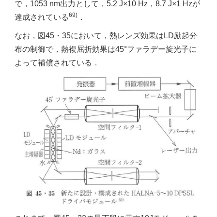
で，1053 nm出力として，5.2 J×10 Hz，8.7 J×1 Hzが
69)
達成されている
．
なお，図45・35において，熱レンズ効果はLD励起分
布の制御で，熱複屈折効果は45°ファラデー旋光子に
よって補償されている．