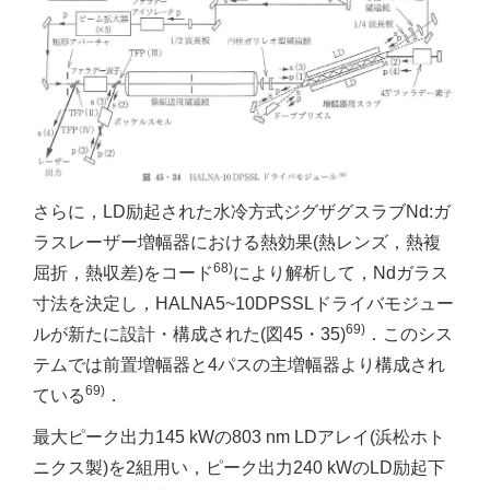
さらに，LD励起された水冷方式ジグザグスラブNd:ガ
ラスレーザー増幅器における熱効果(熱レンズ，熱複
68)
屈折，熱収差)をコード
により解析して，Ndガラス
寸法を決定し，HALNA5~10DPSSLドライバモジュー
69)
ルが新たに設計・構成された(図45・35)
．このシス
テムでは前置増幅器と4パスの主増幅器より構成され
69)
ている
．
最大ピーク出力145 kWの803 nm LDアレイ(浜松ホト
ニクス製)を2組用い，ピーク出力240 kWのLD励起下