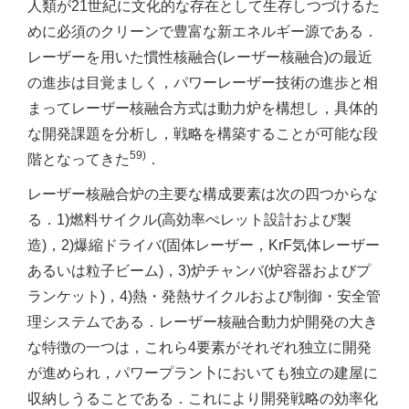
人類が21世紀に文化的な存在として生存しつづけるた
めに必須のクリーンで豊富な新エネルギー源である．
レーザーを用いた慣性核融合(レーザー核融合)の最近
の進歩は目覚ましく，パワーレーザー技術の進歩と相
まってレーザー核融合方式は動力炉を構想し，具体的
な開発課題を分析し，戦略を構築することが可能な段
59)
階となってきた
．
レーザー核融合炉の主要な構成要素は次の四つからな
る．1)燃料サイクル(高効率ぺレット設計および製
造)，2)爆縮ドライバ(固体レーザー，KrF気体レーザー
あるいは粒子ビーム)，3)炉チャンバ(炉容器およびプ
ランケット)，4)熱・発熱サイクルおよび制御・安全管
理システムである．レーザー核融合動力炉開発の大き
な特徴の一つは，これら4要素がそれぞれ独立に開発
が進められ，パワープラン卜においても独立の建屋に
収納しうることである．これにより開発戦略の効率化