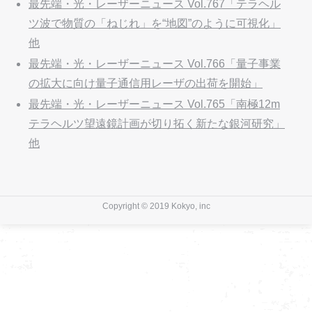
最先端・光・レーザーニュース Vol.767「テラヘル
ツ波で物質の「ねじれ」を“地図”のように可視化」
他
最先端・光・レーザーニュース Vol.766「量子事業
の拡大に向け量子通信用レーザの出荷を開始」
最先端・光・レーザーニュース Vol.765「南極12m
テラヘルツ望遠鏡計画が切り拓く新たな銀河研究」
他
Copyright © 2019 Kokyo, inc