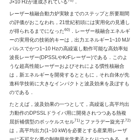
70)
J×10 Hzが達成されている
．
レーザー核融合動力炉実験までのステップと所要期間
の評価がおこなわれ，21世紀初頭には実用化の見通し
60)
が得られるまでになった
．レーザー核融合エネルギ
ーの実用化の技術的キーは，出力エネルギー1~10 MJ/
パルスでかつ1~10 Hzの高繰返し動作可能な高効率短
波長レーザー(DPSSLやKrFレーザー)である．このよ
うな超高性能レーザーおよびそれによる慣性核融合
は，新エネルギーを開発するとともに，それ自体が先
進科学技術に大きなインパクトと波及効来を及ぼすも
のである．
たとえば，波及効果の一つとして，高繰返し高平均出
力動作のDPSSLドライバ用に開発されつつある熱複
71)
72)
屈折補償型のポッケルスセル
とファラデー旋光子
は，高平均出力(1~10 kW)を必要とする産業用レーザ
ーに不可欠な要の制御用光学素子となりつつある．ま