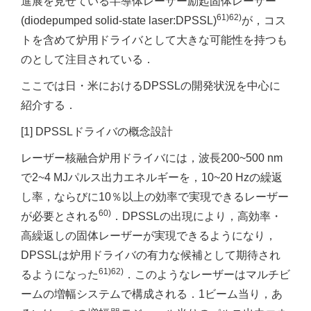
進展を見せている半導体レーザー励起固体レーザー
61)62)
(diodepumped solid-state laser:DPSSL)
が，コス
トを含めて炉用ドライバとして大きな可能性を持つも
のとして注目されている．
ここでは日・米におけるDPSSLの開発状況を中心に
紹介する．
[1] DPSSLドライバの概念設計
レーザー核融合炉用ドライバには，波長200~500 nm
で2~4 MJパルス出力エネルギーを，10~20 Hzの繰返
し率，ならびに10％以上の効率で実現できるレーザー
60)
が必要とされる
．DPSSLの出現により，高効率・
高繰返しの固体レーザーが実現できるようになり，
DPSSLは炉用ドライバの有力な候補として期待され
61)62)
るようになった
．このようなレーザーはマルチビ
ームの増幅システムで構成される．1ビーム当り，あ