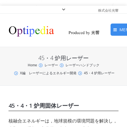
株式会社光響
ME
HOME
45・4 炉用レーザー
ピックアップ
You are here:
Home
レーザー
レーザーハンドブック
X編 レーザーによるエネルギー開発
45・4 炉用レーザー
光基礎・光源
光応用・アプリケーショ
ン
45・4・1 炉周固体レーザー
サービス
核融合エネルギーは，地球規模の環境問題を解決し，