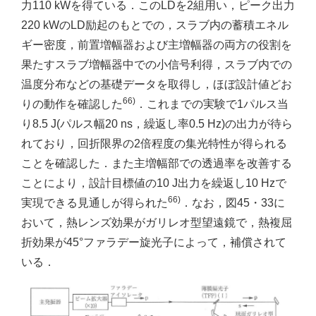
力110 kWを得ている．このLDを2組用い，ピーク出力
220 kWのLD励起のもとでの，スラブ内の蓄積エネル
ギー密度，前置増幅器および主増幅器の両方の役割を
果たすスラブ増幅器中での小信号利得，スラブ内での
温度分布などの基礎データを取得し，ほぼ設計値どお
66)
りの動作を確認した
．これまでの実験で1パルス当
り8.5 J(パルス幅20 ns，繰返し率0.5 Hz)の出力が待ら
れており，回折限界の2倍程度の集光特性が得られる
ことを確認した．また主増幅部での透過率を改善する
ことにより，設計目標値の10 J出力を繰返し10 Hzで
66)
実現できる見通しが得られた
．なお，図45・33に
おいて，熱レンズ効果がガリレオ型望遠鏡で，熱複屈
折効果が45°ファラデー旋光子によって，補償されて
いる．