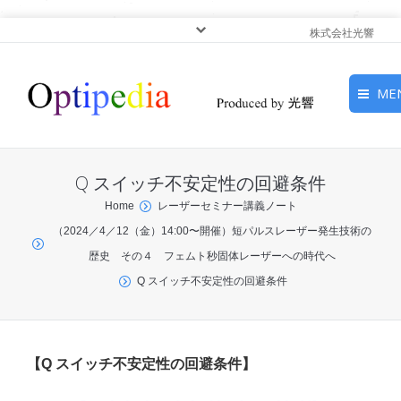
株式会社光響
ME
HOME
Q スイッチ不安定性の回避条件
ピックアップ
You are here:
Home
レーザーセミナー講義ノート
（2024／4／12（金）14:00〜開催）短パルスレーザー発生技術の
光基礎・光源
歴史 その４ フェムト秒固体レーザーへの時代へ
光応用・アプリケーショ
Q スイッチ不安定性の回避条件
ン
サービス
【Q スイッチ不安定性の回避条件】