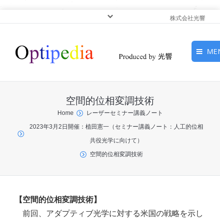
株式会社光響
ME
HOME
空間的位相変調技術
ピックアップ
You are here:
Home
レーザーセミナー講義ノート
2023年3月2日開催：植田憲一（セミナー講義ノート：人工的位相
光基礎・光源
共役光学に向けて）
光応用・アプリケーショ
空間的位相変調技術
ン
サービス
【空間的位相変調技術】
前回、アダプティブ光学に対する米国の戦略を示し