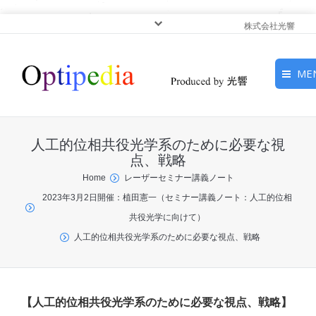
株式会社光響
ME
HOME
人工的位相共役光学系のために必要な視
ピックアップ
点、戦略
You are here:
Home
レーザーセミナー講義ノート
光基礎・光源
2023年3月2日開催：植田憲一（セミナー講義ノート：人工的位相
共役光学に向けて）
光応用・アプリケーショ
人工的位相共役光学系のために必要な視点、戦略
ン
サービス
【人工的位相共役光学系のために必要な視点、戦略】