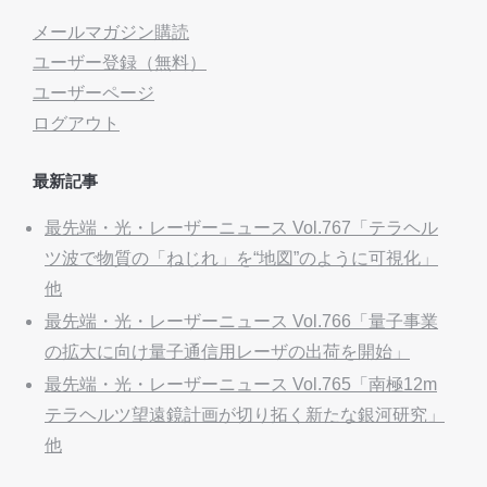
メールマガジン購読
ユーザー登録（無料）
ユーザーページ
ログアウト
最新記事
最先端・光・レーザーニュース Vol.767「テラヘル
ツ波で物質の「ねじれ」を“地図”のように可視化」
他
最先端・光・レーザーニュース Vol.766「量子事業
の拡大に向け量子通信用レーザの出荷を開始」
最先端・光・レーザーニュース Vol.765「南極12m
テラヘルツ望遠鏡計画が切り拓く新たな銀河研究」
他