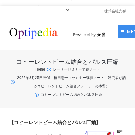
株式会社光響
ME
HOME
コヒーレントビーム結合とパルス圧縮
ピックアップ
You are here:
Home
レーザーセミナー講義ノート
2022年8月25日開催：植田憲一（セミナー講義ノート：研究者が語
光基礎・光源
るコヒーレントビーム結合／レーザーの本質）
光応用・アプリケーショ
コヒーレントビーム結合とパルス圧縮
ン
サービス
【コヒーレントビーム結合とパルス圧縮】