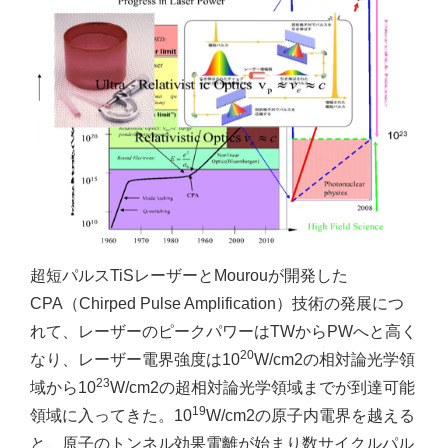
超短パルスTiSレーザーとMourouが開発した
CPA（Chirped Pulse Amplification）技術の発展につ
れて、レーザーのピークパワーはTWからPWへと高く
20
なり、レーザー電界強度は10
W/cm2の相対論光学領
23
域から10
W/cm2の超相対論光学領域までが到達可能
19
領域に入ってきた。10
W/cm2の原子内電界を越える
と、原子のトンネル効果電離が始まり数サイクルパル