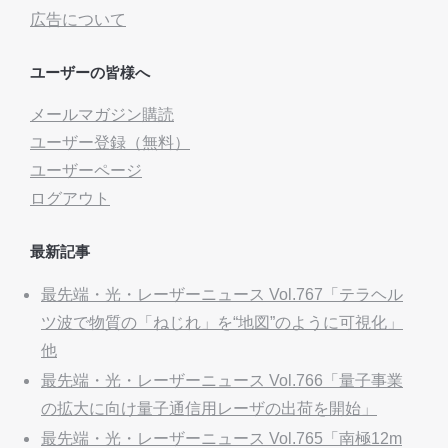
広告について
ユーザーの皆様へ
メールマガジン購読
ユーザー登録（無料）
ユーザーページ
ログアウト
最新記事
最先端・光・レーザーニュース Vol.767「テラヘル
ツ波で物質の「ねじれ」を“地図”のように可視化」
他
最先端・光・レーザーニュース Vol.766「量子事業
の拡大に向け量子通信用レーザの出荷を開始」
最先端・光・レーザーニュース Vol.765「南極12m