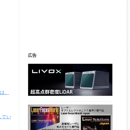
広告
は、
達してい