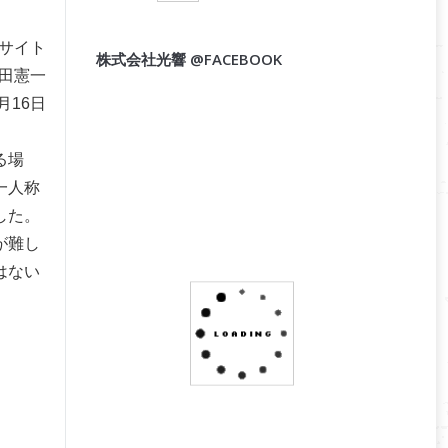
サイト
株式会社光響 @FACEBOOK
田憲一
6月16日
る場
一人称
した。
が難し
はない