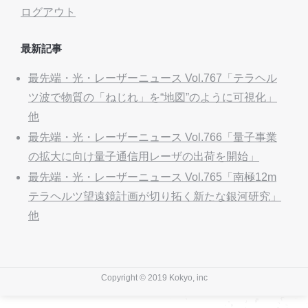
ログアウト
最新記事
最先端・光・レーザーニュース Vol.767「テラヘル
ツ波で物質の「ねじれ」を“地図”のように可視化」
他
最先端・光・レーザーニュース Vol.766「量子事業
の拡大に向け量子通信用レーザの出荷を開始」
最先端・光・レーザーニュース Vol.765「南極12m
テラヘルツ望遠鏡計画が切り拓く新たな銀河研究」
他
Copyright © 2019 Kokyo, inc