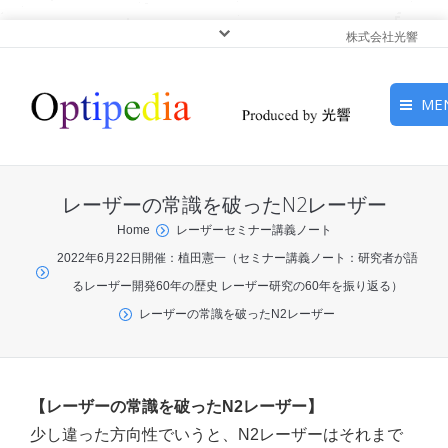
株式会社光響
ME
HOME
レーザーの常識を破ったN2レーザー
ピックアップ
You are here:
Home
レーザーセミナー講義ノート
2022年6月22日開催：植田憲一（セミナー講義ノート：研究者が語
光基礎・光源
るレーザー開発60年の歴史 レーザー研究の60年を振り返る）
光応用・アプリケーショ
レーザーの常識を破ったN2レーザー
ン
サービス
【レーザーの常識を破ったN2レーザー】
少し違った方向性でいうと、N2レーザーはそれまで