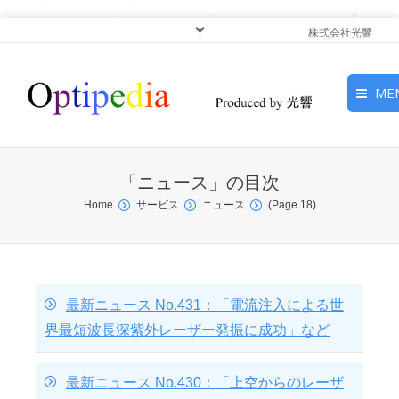
株式会社光響
ME
HOME
「
ニュース
」の目次
ピックアップ
You are here:
Home
サービス
ニュース
(Page 18)
光基礎・光源
光応用・アプリケーショ
ン
最新ニュース No.431：「電流注入による世
界最短波長深紫外レーザー発振に成功」など
サービス
最新ニュース No.430：「上空からのレーザ