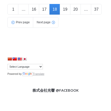
1
…
16
17
18
19
20
…
37
Prev page
Next page
Powered by
Translate
株式会社光響 @FACEBOOK