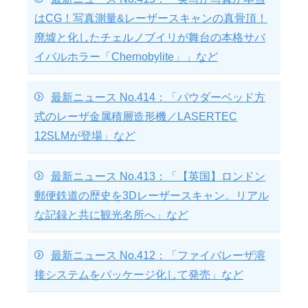
はCG！写真測量&レーザースキャンの真骨頂！
廃墟と化したチェルノブイリが舞台の本格サバ
イバルホラー「Chernobylite」」など
最新ニュース No.414：「パウダーベッド方
式のレーザ金属積層造形機／LASERTEC
12SLMが登場」など
最新ニュース No.413：「【英国】ロンドン
郵便鉄道の歴史を3Dレーザースキャン。リアル
な記録と共に観光名所へ」など
最新ニュース No.412：「ファイバレーザ溶
接システムをパッケージ化して発売」など