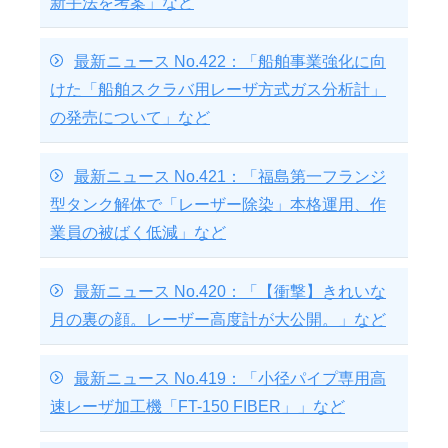
新手法を考案」など
最新ニュース No.422：「船舶事業強化に向
けた「船舶スクラバ用レーザ方式ガス分析計」
の発売について」など
最新ニュース No.421：「福島第一フランジ
型タンク解体で「レーザー除染」本格運用、作
業員の被ばく低減」など
最新ニュース No.420：「【衝撃】きれいな
月の裏の顔。レーザー高度計が大公開。」など
最新ニュース No.419：「小径パイプ専用高
速レーザ加工機「FT-150 FIBER」」など