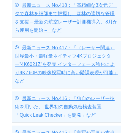
最新ニュース No.418：「高精細な3次元デー
タで森林を細部まで把握し、森林の適切な管理
を支援 – 最新の航空レーザー計測機導入、8月か
ら運用を開始 –」など
最新ニュース No.417：「（レーザー関連）
世界最小・最軽量ネイティブ4Kプロジェクタ
ー”4K6021Z”を発売 インターフェース強化によ
り4K ⁄ 60Pの映像投写時に高い階調表現が可能」
など
最新ニュース No.416：「独自のレーザー技
術を用いた、 世界初の自動気密検査装置
「Quick Leak Checker」を開発」など
最新ニュース No.415：「実写か写真か本当