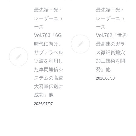
最先端・光・
最先端・光・
レーザーニュ
レーザーニュ
ース
ース
Vol.763「6G
Vol.762「世界
時代に向け、
最高速のガラ
サブテラヘル
ス微細貫通穴
ツ波を利用し
加工技術を開
た車両通信シ
発」他
ステムの高速
2026/06/30
大容量伝送に
成功」他
2026/07/07