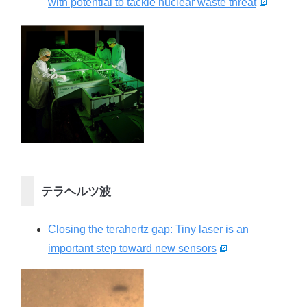
with potential to tackle nuclear waste threat
テラヘルツ波
Closing the terahertz gap: Tiny laser is an
important step toward new sensors