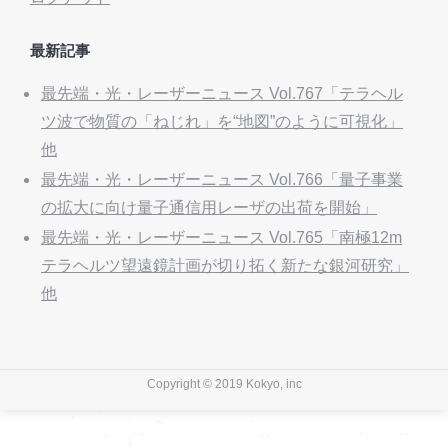
最新記事
最先端・光・レーザーニュース Vol.767「テラヘル
ツ波で物質の「ねじれ」を“地図”のように可視化」
他
最先端・光・レーザーニュース Vol.766「量子事業
の拡大に向け量子通信用レーザの出荷を開始」
最先端・光・レーザーニュース Vol.765「南極12m
テラヘルツ望遠鏡計画が切り拓く新たな銀河研究」
他
Copyright © 2019 Kokyo, inc