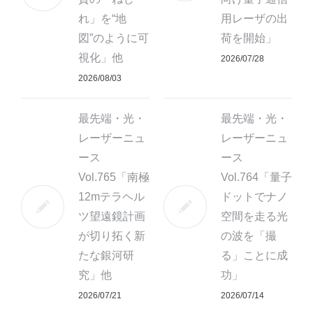
れ」を“地
用レーザの出
図”のように可
荷を開始」
視化」他
2026/07/28
2026/08/03
最先端・光・
最先端・光・
レーザーニュ
レーザーニュ
ース
ース
Vol.765「南極
Vol.764「量子
12mテラヘル
ドットでナノ
ツ望遠鏡計画
空間を走る光
が切り拓く新
の波を「撮
たな銀河研
る」ことに成
究」他
功」
2026/07/21
2026/07/14