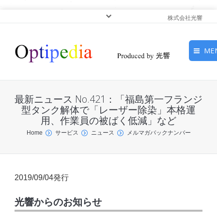
株式会社光響
ME
HOME
最新ニュース No.421：「福島第一フランジ
ピックアップ
型タンク解体で「レーザー除染」本格運
用、作業員の被ばく低減」など
光基礎・光源
You are here:
Home
サービス
ニュース
メルマガバックナンバー
光応用・アプリケーショ
ン
2019/09/04発行
サービス
光響からのお知らせ