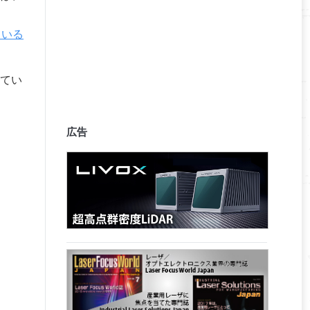
ている
てい
広告