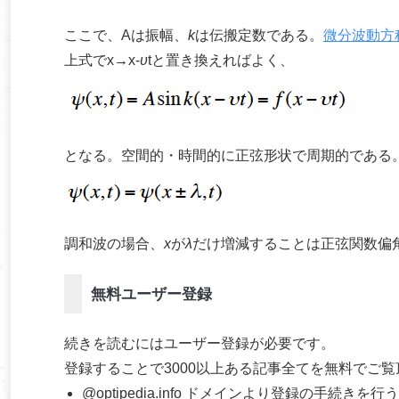
ここで、Aは振幅、
k
は伝搬定数である。
微分波動方
上式でx→x-
υ
tと置き換えればよく、
となる。空間的・時間的に正弦形状で周期的である
調和波の場合、
x
が
λ
だけ増減することは正弦関数偏
無料ユーザー登録
続きを読むにはユーザー登録が必要です。
登録することで3000以上ある記事全てを無料でご
@optipedia.info ドメインより登録の手続