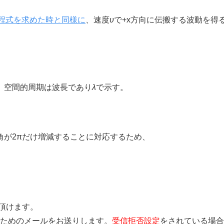
程式を求めた時と同様に
、速度
υ
で+x方向に伝搬する波動を得
。空間的周期は波長であり
λ
で示す。
角が2πだけ増減することに対応するため、
覧頂けます。
きを行うためのメールをお送りします。
受信拒否設定
をされている場合