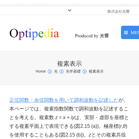
株式会社光響
ME
HOME
複素表示
ピックアップ
You are here:
Home
光
光学基礎
複素表示
光基礎・光源
光応用・アプリケーショ
正弦関数・余弦関数を用いて調和波動を記述した
が、
ン
本ページでは、複素指数関数で調和波動を記述するこ
とを考える。複素数
z
=
x
+
iy
は、実部・虚部を座標と
サービス
する複素平面上で表現できる(図2.15 (a))。極座標(
r
,
θ
)
を使用することもある(図2.15 (b))。
z
とその複素共役