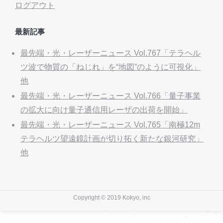
ログアウト
最新記事
最先端・光・レーザーニュース Vol.767「テラヘル
ツ波で物質の「ねじれ」を“地図”のように可視化」
他
最先端・光・レーザーニュース Vol.766「量子事業
の拡大に向け量子通信用レーザの出荷を開始」
最先端・光・レーザーニュース Vol.765「南極12m
テラヘルツ望遠鏡計画が切り拓く新たな銀河研究」
他
Copyright © 2019 Kokyo, inc