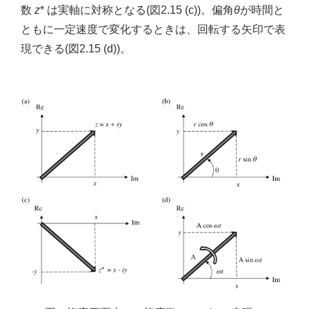
数
z
* は実軸に対称となる(図2.15 (c))。偏角
θ
が時間と
ともに一定速度で変化するときは、回転する矢印で表
現できる(図2.15 (d))。