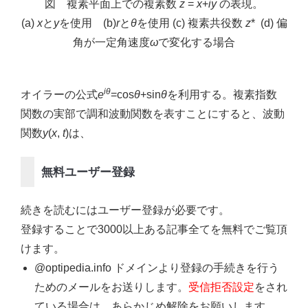
図 複素平面上での複素数
z
=
x
+
iy
の表現。
(a)
x
と
y
を使用 (b)
r
と
θ
を使用 (c) 複素共役数
z
* (d) 偏
角が一定角速度
ω
で変化する場合
i
θ
オイラーの公式
e
=cos
θ
+sin
θ
を利用する。複素指数
関数の実部で調和波動関数を表すことにすると、波動
関数
y
(
x
,
t
)は、
無料ユーザー登録
続きを読むにはユーザー登録が必要です。
登録することで3000以上ある記事全てを無料でご覧頂
けます。
@optipedia.info ドメインより登録の手続きを行う
ためのメールをお送りします。
受信拒否設定
をされ
ている場合は、あらかじめ解除をお願いします。