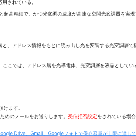
応用されている。
度と超高精細で、かつ光変調の速度が高速な空間光変調器を実現
層と、アドレス情報をもとに読み出し光を変調する光変調層で
]。ここでは、アドレス層を光導電体、光変調層を液晶としてい
覧頂けます。
きを行うためのメールをお送りします。
受信拒否設定
をされている場合
Google Drive、Gmail、Googleフォトで保存容量が上限に達し