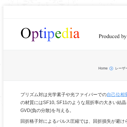
You are here:
Home
レーザ
プリズム対は光学素子や光ファイバーでの
自己位相
の材質にはSF10, SF11のような屈折率の大き
GVD(負の分散)を与える。
回折格子対によるパルス圧縮では、回折損失が避け