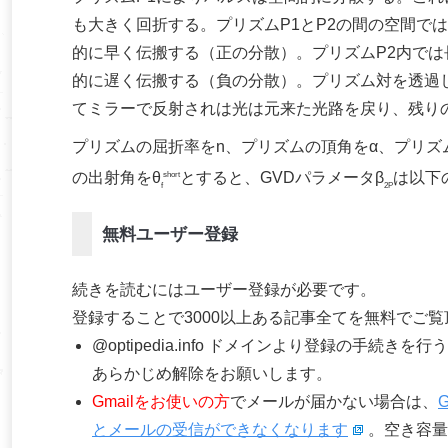
も大きく回折する。プリズムP1とP2の間の空間で
的に早く伝搬する（正の分散）。プリズムP2内で
的に遅く伝搬する（負の分散）。プリズム対を透過
てミラーで反射されは光は元来た光路を戻り、残り
プリズムの屈折率をn、プリズムの頂角をα、プリズム
の出射角をθ
とすると、GVDパラメータβ
は以下
short
f
2P
無料ユーザー登録
続きを読むにはユーザー登録が必要です。
登録することで3000以上ある記事全てを無料でご
@optipedia.info ドメインより登録の手続
あらかじめ解除をお願いします。
Gmailをお使いの方
でメールが届かない場合は、
とメールの受信ができなくなります
。空き容量