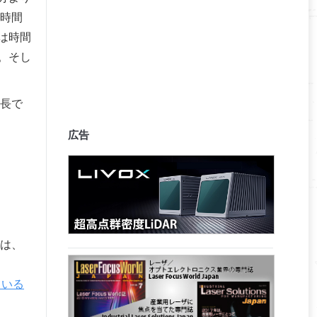
が時間
は時間
。そし
長で
広告
は、
ている