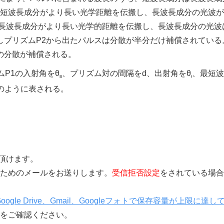
は短波長成分がより長い光学距離を伝搬し、長波長成分の光波
は長波長成分がより長い光学的距離を伝搬し、長波長成分の光波
しプリズムP2から出たパルスは分散が半分だけ補償されている
の分散が補償される。
P1の入射角をθ
、プリズム対の間隔をd、出射角をθ
、最短波
B
f
のように表される。
覧頂けます。
きを行うためのメールをお送りします。
受信拒否設定
をされている場合
Google Drive、Gmail、Googleフォトで保存容量が上限に達し
をご確認ください。