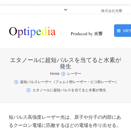
株式会社光響
ME
HOME
エタノールに超短パルスを当てると水素が
ピックアップ
発生
You are here:
Home
レーザー
光基礎・光源
超短パルスレーザー（フェムト秒レーザー・ピコ秒レーザー）
エタノールに超短パルスを当てると水素が発生
光応用・アプリケーショ
ン
サービス
短パルス高強度レーザー光は、原子や分子の内部にあ
るクーロン電場に匹敵するほどの電場を作り出せる。