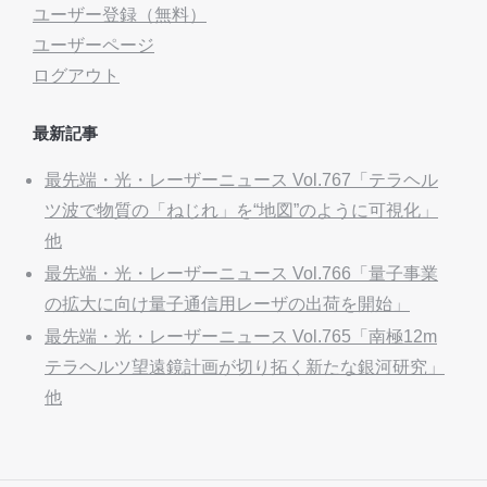
ユーザー登録（無料）
ユーザーページ
ログアウト
最新記事
最先端・光・レーザーニュース Vol.767「テラヘル
ツ波で物質の「ねじれ」を“地図”のように可視化」
他
最先端・光・レーザーニュース Vol.766「量子事業
の拡大に向け量子通信用レーザの出荷を開始」
最先端・光・レーザーニュース Vol.765「南極12m
テラヘルツ望遠鏡計画が切り拓く新たな銀河研究」
他