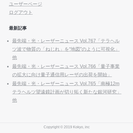
ユーザーページ
ログアウト
最新記事
最先端・光・レーザーニュース Vol.767「テラヘル
ツ波で物質の「ねじれ」を“地図”のように可視化」
他
最先端・光・レーザーニュース Vol.766「量子事業
の拡大に向け量子通信用レーザの出荷を開始」
最先端・光・レーザーニュース Vol.765「南極12m
テラヘルツ望遠鏡計画が切り拓く新たな銀河研究」
他
Copyright © 2019 Kokyo, inc