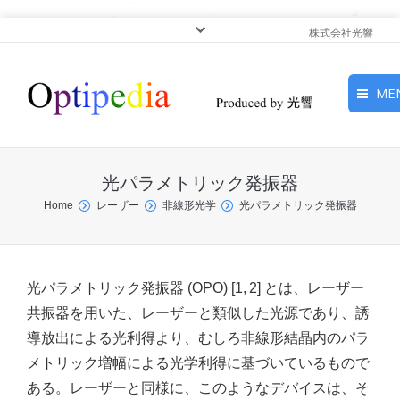
株式会社光響
ME
HOME
光パラメトリック発振器
ピックアップ
You are here:
Home
レーザー
非線形光学
光パラメトリック発振器
光基礎・光源
光応用・アプリケーショ
光パラメトリック発振器 (OPO) [1, 2] とは、レーザー
ン
共振器を用いた、レーザーと類似した光源であり、誘
導放出による光利得より、むしろ非線形結晶内のパラ
サービス
メトリック増幅による光学利得に基づいているもので
ある。レーザーと同様に、このようなデバイスは、そ