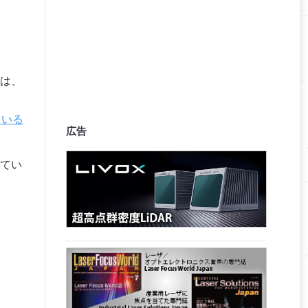
は、
ている
広告
てい