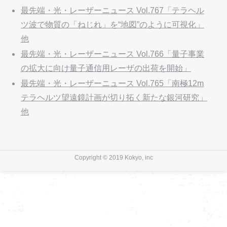
最先端・光・レーザーニュース Vol.767「テラヘル
ツ波で物質の「ねじれ」を“地図”のように可視化」
他
最先端・光・レーザーニュース Vol.766「量子事業
の拡大に向け量子通信用レーザの出荷を開始」
最先端・光・レーザーニュース Vol.765「南極12m
テラヘルツ望遠鏡計画が切り拓く新たな銀河研究」
他
Copyright © 2019 Kokyo, inc