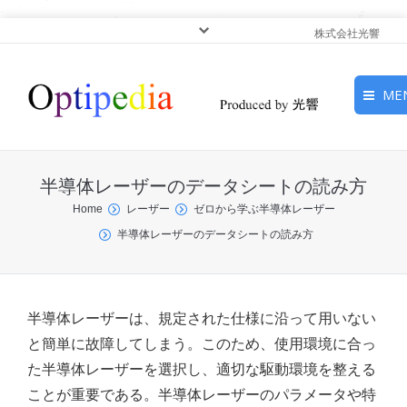
株式会社光響
ME
HOME
半導体レーザーのデータシートの読み方
ピックアップ
You are here:
Home
レーザー
ゼロから学ぶ半導体レーザー
半導体レーザーのデータシートの読み方
光基礎・光源
光応用・アプリケーショ
ン
半導体レーザーは、規定された仕様に沿って用いない
と簡単に故障してしまう。このため、使用環境に合っ
サービス
た半導体レーザーを選択し、適切な駆動環境を整える
ことが重要である。半導体レーザーのパラメータや特