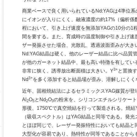
商業ベースで良く用いられているNd:YAGは4準位系
にイオンが入りにくく、融液濃度の約17%（偏析係
程において、引き上げ速度を無添加YAGの10分の
間を要する。また、育成時の温度制御や引き上げ速
ザー発振させた場合、光散乱、透過波面歪みが大き
Nd:YAG結晶は硬く、他のレーザー結晶に比べ品
が他のガーネット結晶中、最も高い特徴を有してい
3+
非常に狭く、誘導放出断面積は大きい。Y
と置換す
3+
Nd
を多く添加すると結晶場が歪み、溶解しにくくな
近年、固相焼結法によるセラミックスYAG媒質が登場
Al
O
とNd
O
の粉末を、シリコンエチルシリケートを
2
5
2
3
形後、1750℃で真空焼結を行って製造される。焼結
（吸収スペクトル）はYAG結晶と同等である。発光
とほぼ同じで、レーザー発振特性においても結晶と
大型化が容易であり、熱特性が同等であることから