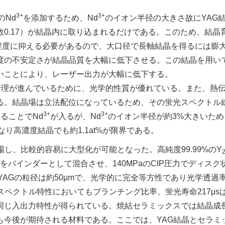
3+
3+
のNd
を添加するため、Nd
のイオン半径の大きさ故にYAG
数0.17）が結晶内に取り込まれるだけである。このため、結晶
1程度に抑える必要があるので、大口径で長軸結晶を得るには膨
度の不安定さが結晶品質を大幅に低下させる。この結晶を用い
いことにより、レーザー出力が大幅に低下する。
質管理が進んでいるために、光学的性質が優れている。また、熱
る。結晶場は立法配位になっているため、その蛍光スペクトル
3+
3+
ることでNd
が入るが、Nd
のイオン半径が約3%大きいため
り高濃度結晶でも約1.1at%が限界である。
し、比較的容易に大型化が可能となった。高純度99.99%のY
バインダーとして混合させ、140MPaのCIP圧力でディスク
YAGの粒径は約50μmで、光学的に完全等方性であり光学透過
スペクトル特性においてもブランチング比率、蛍光寿命217μs
同じ入出力特性が得られている。焼結セラミックスでは結晶成
も今後が期待される材料である。ここでは、YAG結晶とセラミ