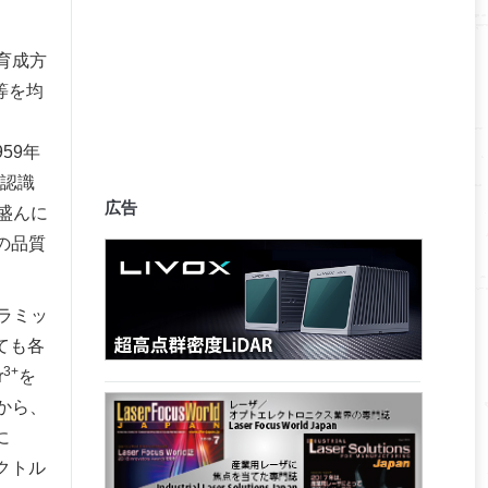
育成方
等を均
59年
と認識
広告
盛んに
の品質
ラミッ
ても各
3+
r
を
とから、
に
クトル