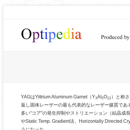
You are here:
YAGはYittrium Aluminum Garnet（Y
Al
O
）と称さ
3
5
12
返し固体レーザーの最も代表的なレーザー媒質であ
多い“コア”の発生抑制やストリエーション（結晶成長縞
やStatic Temp. Gradient法、Horizontally Di
うになった。