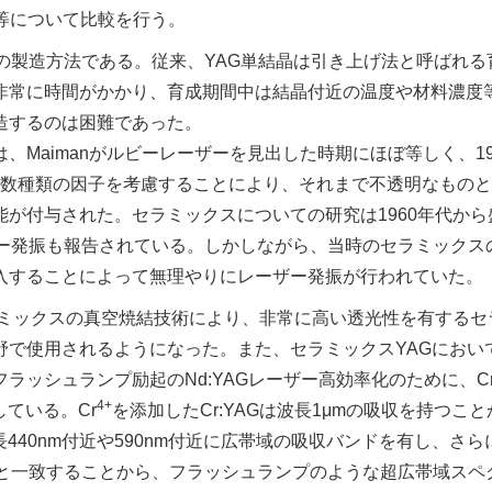
等について比較を行う。
その製造方法である。従来、YAG単結晶は引き上げ法と呼ばれる
非常に時間がかかり、育成期間中は結晶付近の温度や材料濃度
造するのは困難であった。
Maimanがルビーレーザーを見出した時期にほぼ等しく、19
として数種類の因子を考慮することにより、それまで不透明なもの
が付与された。セラミックスについての研究は1960年代から
ー発振も報告されている。しかしながら、当時のセラミックス
入することによって無理やりにレーザー発振が行われていた。
ラミックスの真空焼結技術により、非常に高い透光性を有するセ
野で使用されるようになった。また、セラミックスYAGにおい
ッシュランプ励起のNd:YAGレーザー高効率化のために、C
4+
している。Cr
を添加したCr:YAGは波長1μmの吸収を持つこ
長440nm付近や590nm付近に広帯域の吸収バンドを有し、さら
と一致することから、フラッシュランプのような超広帯域スペ