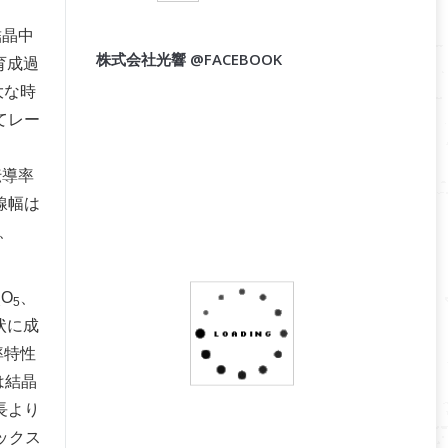
結晶中
株式会社光響 @FACEBOOK
育成過
大な時
てレー
伝導率
線幅は
、
O
、
2
5
状に成
率特性
は結晶
長より
ックス