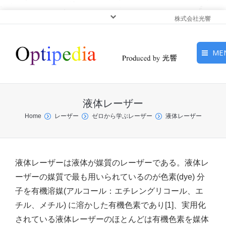
株式会社光響
ME
HOME
液体レーザー
ピックアップ
You are here:
Home
レーザー
ゼロから学ぶレーザー
液体レーザー
光基礎・光源
光応用・アプリケーショ
液体レーザーは液体が媒質のレーザーである。液体レ
ン
ーザーの媒質で最も用いられているのが色素(dye) 分
子を有機溶媒(アルコール：エチレングリコール、エ
サービス
チル、メチル) に溶かした有機色素であり[1]、実用化
されている液体レーザーのほとんどは有機色素を媒体