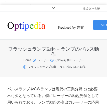
株式会社光響
ME
HOME
フラッシュランプ励起 – ランプのパルス動
ピックアップ
作
You are here:
Home
レーザー
ゼロから学ぶレーザー
光基礎・光源
フラッシュランプ励起 – ランプのパルス動作
光応用・アプリケーショ
ン
パルスランプやCWランプは現代の工業分野では必要
サービス
不可欠となっている。特にレーザーの励起光源として
用いられており、ランプ励起の高出力レーザーの応用