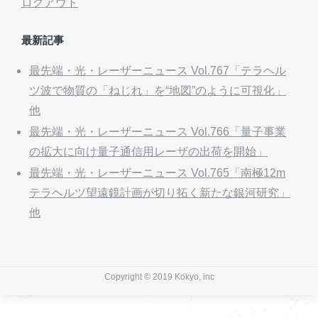
ログアウト
最新記事
最先端・光・レーザーニュース Vol.767「テラヘル
ツ波で物質の「ねじれ」を“地図”のように可視化」
他
最先端・光・レーザーニュース Vol.766「量子事業
の拡大に向け量子通信用レーザの出荷を開始」
最先端・光・レーザーニュース Vol.765「南極12m
テラヘルツ望遠鏡計画が切り拓く新たな銀河研究」
他
Copyright © 2019 Kokyo, inc