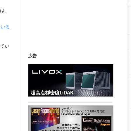
は、
ている
てい
広告