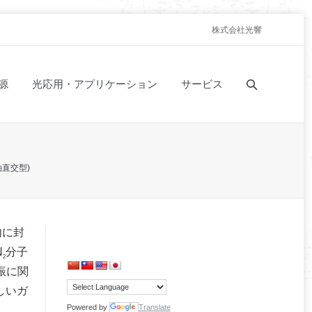
株式会社光響
源
光応用・アプリケーション
サービス
直交型)
内に封
N
分子
2
振に関
しいガ
Powered by
Translate