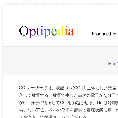
You are here:
Home
CO
レーザーでは、炭酸ガス(CO
)を主体にした窒素(
2
2
入して放電する。放電で生じた高速の電子がN
分子
2
がCO
分子に衝突してCO
を励起させる。He は冷
2
2
与しない下位レベルの分子を衝突で基底状態に戻す
スを流入して循環させる方式をとる。