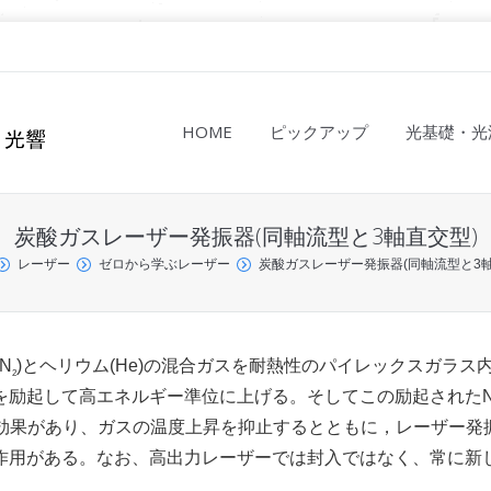
HOME
ピックアップ
光基礎・光
炭酸ガスレーザー発振器(同軸流型と3軸直交型)
レーザー
ゼロから学ぶレーザー
炭酸ガスレーザー発振器(同軸流型と3軸
N
)とヘリウム(He)の混合ガスを耐熱性のパイレックスガラス
2
を励起して高エネルギー準位に上げる。そしてこの励起された
却効果があり、ガスの温度上昇を抑止するとともに，レーザー発
作用がある。なお、高出力レーザーでは封入ではなく、常に新