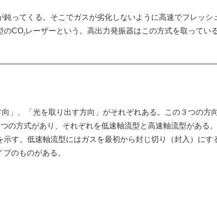
が鈍ってくる。そこでガスが劣化しないように高速でフレッシ
型のCO
レーザーという。高出力発振器はこの方式を取ってい
2
方向」、「光を取り出す方向」がそれぞれある。この３つの方
2つの方式があり、それぞれを低速軸流型と高速軸流型がある
を示す。低速軸流型にはガスを最初から封じ切り（封入）にす
タイプのものがある。