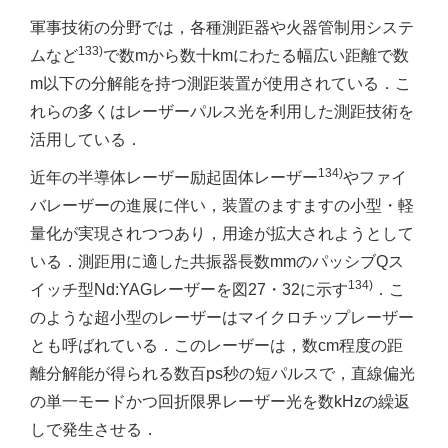
軍事技術の分野では，各種測距器や火器管制用システ
133)
ムなど
で数mから数十kmにわたる幅広い距離で数
m以下の分解能を持つ測距装置が使用されている．こ
れらの多くはレーザーパルス光を利用した測距技術を
活用している．
134)
近年の半導体レーザー励起固体レーザー
やファイ
バレーザーの進展に伴い，装置のますますの小型・軽
量化が実現されつつあり，用途が拡大されようとして
いる．測距用に適した共振器長数mmのパッシブQス
134)
イッチ型Nd:YAGレーザーを図27・32に示す
．こ
のような超小型のレーザーはマイクロチップレーザー
とも呼ばれている．このレーザーは，数cm程度の距
離分解能が得られる数百ps秒の短パルスで，直線偏光
の単一モードかつ回折限界レーザー光を数kHzの繰返
しで発生させる．