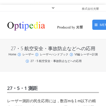
株式会社光響
ME
HOME
27・5 航空安全・事故防止などへの応用
ピックアップ
You are here:
Home
レーザー
レーザーハンドブック
VI編 レーザー計測
27・5 航空安全・事故防止などへの応用
光基礎・光源
光応用・アプリケーショ
ン
27・5・1 測距
サービス
レーザー測距の民生応用には，数百mを1 m以下の精