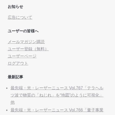
お知らせ
広告について
ユーザーの皆様へ
メールマガジン購読
ユーザー登録（無料）
ユーザーページ
ログアウト
最新記事
最先端・光・レーザーニュース Vol.767「テラヘル
ツ波で物質の「ねじれ」を“地図”のように可視化」
他
最先端・光・レーザーニュース Vol.766「量子事業