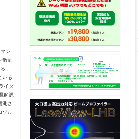
ラマン
ン散乱
れる．
ている
ライダ
風起源
観測さ
ロゾル