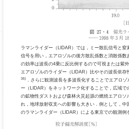
ラマンライダー（LIDAR）では，ミー散乱信号と
信号を用い，エアロゾルの後方散乱係数と消散係数
の効率は波長の4乗に反比例するので可視または紫
エアロゾルのライダー（LIDAR）比やその波長依
36)
．さらに観測波長を多波長化することでエアロゾ
ー（LIDAR）をネットワーク化することで，広域
の鉱物性ダストおよび森林火災起源の燃焼エアロソ
れ，地球放射収支への影響も大きい．例として，中
のラマンライダー（LIDAR）による東京での観測例を