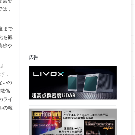
巻雲を
では，
度まで
化を観
黄砂や
広告
は
示す．
ないの
消散係
のライ
ルの粒