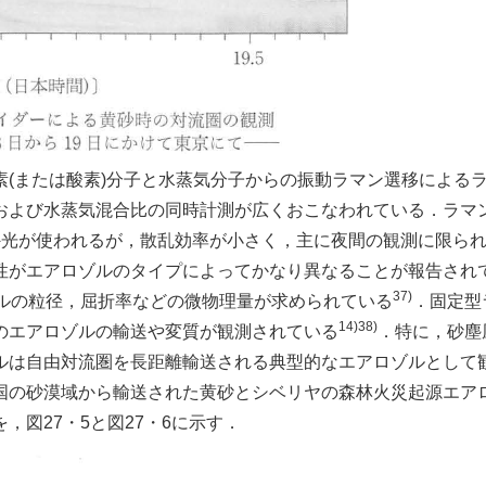
窒素(または酸素)分子と水蒸気分子からの振動ラマン選移による
および水蒸気混合比の同時計測が広くおこなわれている．ラマ
外光が使われるが，散乱効率が小さく，主に夜間の観測に限ら
存性がエアロゾルのタイプによってかなり異なることが報告され
37)
ルの粒径，屈折率などの微物理量が求められている
．固定型
14)38)
でのエアロゾルの輸送や変質が観測されている
．特に，砂塵
ルは自由対流圏を長距離輸送される典型的なエアロゾルとして
国の砂漠域から輸送された黄砂とシベリヤの森林火災起源エア
，図27・5と図27・6に示す．