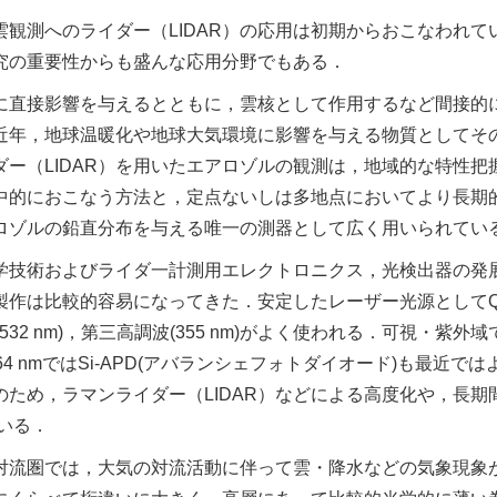
観測へのライダー（LIDAR）の応用は初期からおこなわれて
究の重要性からも盛んな応用分野でもある．
に直接影響を与えるとともに，雲核として作用するなど間接的
近年，地球温暖化や地球大気環境に影響を与える物質としてそ
ー（LIDAR）を用いたエアロゾルの観測は，地域的な特性把
中的におこなう方法と，定点ないしは多地点においてより長期
ロゾルの鉛直分布を与える唯一の測器として広く用いられてい
学技術およびライダ一計測用エレクトロニクス，光検出器の発
の製作は比較的容易になってきた．安定したレーザー光源としてQ
(532 nm)，第三高調波(355 nm)がよく使われる．可視・紫外
 nmではSi-APD(アバランシェフォトダイオード)も最近では
ため，ラマンライダー（LIDAR）などによる高度化や，長期
いる．
までの対流圏では，大気の対流活動に伴って雲・降水などの気象現象