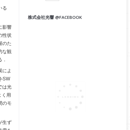
いる
株式会社光響 @FACEBOOK
に影響
の性状
握のた
的な観
る．
展によ
-SW
域では光
よく用
間のモ
が生ず