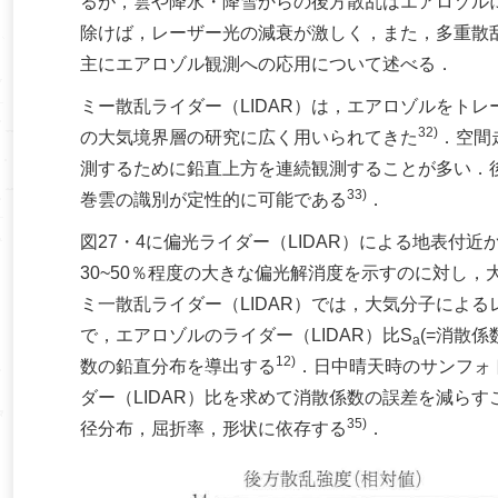
るが，雲や降水・降雪からの後方散乱はエアロゾル
除けば，レーザー光の減衰が激しく，また，多重散
主にエアロゾル観測への応用について述べる．
ミー散乱ライダー（LIDAR）は，エアロゾルをトレ
32)
の大気境界層の研究に広く用いられてきた
．空間
測するために鉛直上方を連続観測することが多い．
33)
巻雲の識別が定性的に可能である
．
図27・4に偏光ライダー（LIDAR）による地表付
30~50％程度の大きな偏光解消度を示すのに対し，
ミ一散乱ライダー（LIDAR）では，大気分子によ
で，エアロゾルのライダー（LIDAR）比S
(=消散係
a
12)
数の鉛直分布を導出する
．日中晴天時のサンフォ
ダー（LIDAR）比を求めて消散係数の誤差を減らす
35)
径分布，屈折率，形状に依存する
．