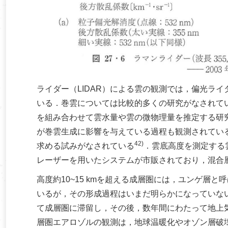
ライダー（LIDAR）による雲の観測では，偏光ライ
いる．巻雲については比較的多くの研究がなされて
を組み合わせて雲水量や雲の微物理量を推定する研究
が巻雲生成に影響を与えている過程も観測されている(
42)
求める試みがなされている
．雲底高度を測定する雲高
レーザーを用いたシステムが市販されており，混合
高度約10~15 kmを超える成層圏には，ユンゲ層
いるが，その形成過程はいまだ明らかになっていな
て成層圏に滞留し，その後，数年間にわたって地上
層圏エアロゾルの観測は，地球温暖化やオゾン層破