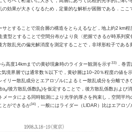
にくらべて桁違いに大きく，高層にあって比較的光学的に薄い
乱の効果が大きくなるため，定量的な解析が困難である．ここ
ーサとすることで混合層の構造をとらえるなど，地上約2 km程
走査型とすることで空間分布がより良〈把握できるが時系列変
後方散乱光の偏光解消度を測定することで，非球形粒子である
33)
近から高度14kmまでの黄砂現象時のライター観測を示す
．巻雲
大気境界層では通常数％以下で，黄砂層は10~20％程度の値を
るレイリー散乱成分とエアロゾルによるミー散乱成分を分離でき
数α
/後方散乱係数β
)を仮定することで，後方散乱係数および
a
a
トメータによる同時観測により光学的厚さを拘束し，空間平均
34)
ことができるが
，一般にはライダー（LIDAR）比はエアロゾ