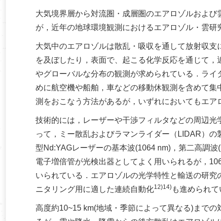
大気境界層から対流圏・成層圏のエアロゾルおよび雲
が，近年の地球環境観測におけるエアロゾル・雲研
大気中のエアロゾルは散乱・吸収を通して放射収支
を及ぼしたり，表面で、起こる化学反応を通じて，
やグローバルな分布の観測が求められている．ライダ
めに航空機や船舶，車などの移動休観測を含めて集
測をおこなう方法があるが，いずれにおいてもエア
技術的には，レーザーや干渉フィルタなどの周辺光
って，ミー散乱およびラマンライダー（LIDAR）
型Nd:YAGレーザーの基本波(1064 nm)，第二高調波
電子増倍管が光検出器としてよく用いられるが，1064
いられている．エアロゾルの光学特性と輸送の研究の
12)14)
ニタリング用に適した連続自動化
も進められて
高度約10~15 km(地域・季節によって異なる)