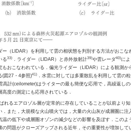
ダー（LIDAR）を利用して雲の相状態を判別する方法がおこな
33)
39)
40)
いる
．ライダー（LIDAR）と赤外放射計
や雲レーダ
によ
もおこなわれている．偏光ライダー（LIDAR）による観測か
41)
図27・4参照)
．水雲に対しては多重散乱を利用して雲の粒
計(ceilometer)はライターの最も簡便な応用で，高繰返し
層高度の測定にも応用されている．
と呼ばれるエアロゾル層が定常的に存在していることが以前より
い．また，大規模な火山噴火では，大量の火山灰が成層圏に注
気温の低下や成層圏オゾンの減少などの影響を及ぼす．このよ
壊の問題がクローズアップされる近年，その重要性が増加して