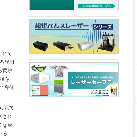
われて
る観測
ら黄砂
径を
の半導休
知られて
入され
うな成
いる．