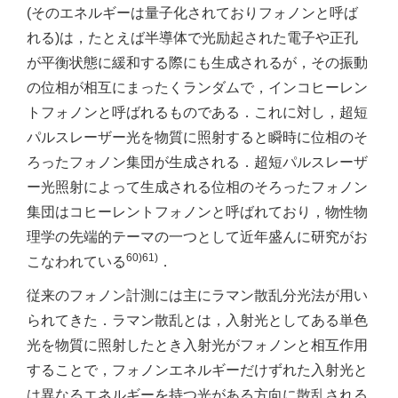
(そのエネルギーは量子化されておりフォノンと呼ば
れる)は，たとえば半導体で光励起された電子や正孔
が平衡状態に緩和する際にも生成されるが，その振動
の位相が相互にまったくランダムで，インコヒーレン
トフォノンと呼ばれるものである．これに対し，超短
パルスレーザー光を物質に照射すると瞬時に位相のそ
ろったフォノン集団が生成される．超短パルスレーザ
ー光照射によって生成される位相のそろったフォノン
集団はコヒーレントフォノンと呼ばれており，物性物
理学の先端的テーマの一つとして近年盛んに研究がお
60)61)
こなわれている
．
従来のフォノン計測には主にラマン散乱分光法が用い
られてきた．ラマン散乱とは，入射光としてある単色
光を物質に照射したとき入射光がフォノンと相互作用
することで，フォノンエネルギーだけずれた入射光と
は異なるエネルギーを持つ光がある方向に散乱される