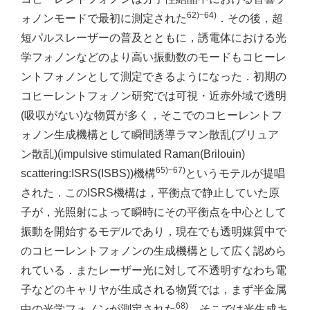
62)~64)
ォノンモードで最初に測定された
．その後，超
短パルスレーザーの普及とともに，誘電体における光
学フォノンなどのより高い振動数のモードもコヒーレ
ントフォノンとして測定できるようになった．初期の
コヒーレントフォノン研究では可視・近赤外域で透明
(吸収がない)な物質が多く，そこでのコヒーレントフ
ォノン生成機構として瞬間誘導ラマン散乱(ブリュア
ン散乱)(impulsive stimulated Raman(Brilouin)
65)~67)
scattering:ISRS(ISBS))機構
というモテルが提唱
された．このISRS機構は，平衡点で静止していた原
子が，光照射によって瞬時にその平衡点を中心として
振動を開始するモデルであり，現在でも透明媒質中で
のコヒーレントフォノンの生成機構として広く認めら
れている．またレーザー光に対して不透明すなわち電
子などのキャリヤが生成される物質では，まず半金属
68)
中の光学フォノンが測定された
．そこでは光生成キ