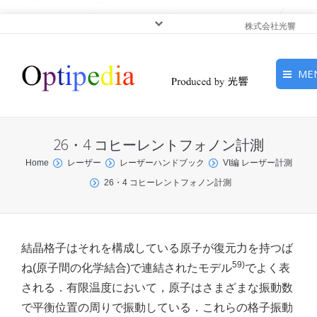
株式会社光響
ME
HOME
26・4 コヒーレントフォノン計測
ピックアップ
You are here:
Home
レーザー
レーザーハンドブック
VI編 レーザー計測
26・4 コヒーレントフォノン計測
光基礎・光源
光応用・アプリケーショ
ン
結晶格子はそれを構成している原子が復元力を持つば
59)
ね(原子間の化学結合)で連結されたモデル
でよく表
サービス
される．有限温度において，原子はさまざまな振動数
で平衡位置の周りで振動している．これらの格子振動