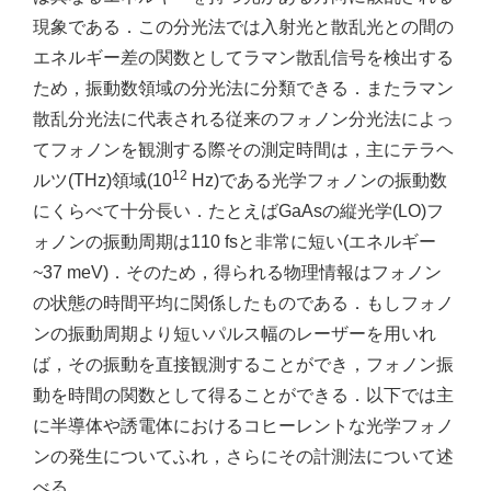
現象である．この分光法では入射光と散乱光との間の
エネルギー差の関数としてラマン散乱信号を検出する
ため，振動数領域の分光法に分類できる．またラマン
散乱分光法に代表される従来のフォノン分光法によっ
てフォノンを観測する際その測定時間は，主にテラヘ
12
ルツ(THz)領域(10
Hz)である光学フォノンの振動数
にくらべて十分長い．たとえばGaAsの縦光学(LO)フ
ォノンの振動周期は110 fsと非常に短い(エネルギー
~37 meV)．そのため，得られる物理情報はフォノン
の状態の時間平均に関係したものである．もしフォノ
ンの振動周期より短いパルス幅のレーザーを用いれ
ば，その振動を直接観測することができ，フォノン振
動を時間の関数として得ることができる．以下では主
に半導体や誘電体におけるコヒーレントな光学フォノ
ンの発生についてふれ，さらにその計測法について述
べる．