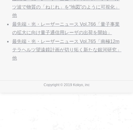
ツ波で物質の「ねじれ」を“地図”のように可視化」
他
最先端・光・レーザーニュース Vol.766「量子事業
の拡大に向け量子通信用レーザの出荷を開始」
最先端・光・レーザーニュース Vol.765「南極12m
テラヘルツ望遠鏡計画が切り拓く新たな銀河研究」
他
Copyright © 2019 Kokyo, inc