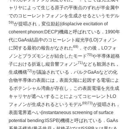
ャリヤによって生じる原子の平衡点のずれが半金属中
でのコヒーレントフォノンを生成させるというモデル
59)
が提唱され，変位励起(displacive excitation of
coherent phonon:DECP)機織と呼ばれている．1990年
代にGaAs結晶中のコヒーレント縦光学(LO)フォノン
69)
に関する最初の報告がなされた
．その後，LOフォ
70)
ノンとプラズモンとが結合したモード
や半導体超格
71)
子における折返し縦音響フォノン
なども観測され，
72)
生成機構
が議論されている．バルクGaAsなどの化
合物半導体の表面には，表面欠陥に起因する電場によ
るポテンシャル湾曲が存在し，この表面電場を光生成
キャリヤが遮へいすることによってコヒーレン卜LO
69)73)
フォノンが生成されるというモデル
が提唱され，
表面電界遮へい(instantaneous screening of surface
potential bending:ISSPB)機構と呼ばれている．GaAs
系量子構造(量子井戸・超格子)ではISSPBとは異なる