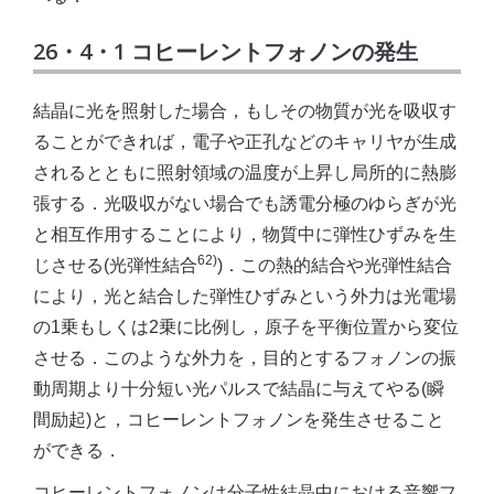
26・4・1 コヒーレントフォノンの発生
結晶に光を照射した場合，もしその物質が光を吸収す
ることができれば，電子や正孔などのキャリヤが生成
されるとともに照射領域の温度が上昇し局所的に熱膨
張する．光吸収がない場合でも誘電分極のゆらぎが光
と相互作用することにより，物質中に弾性ひずみを生
62)
じさせる(光弾性結合
)．この熱的結合や光弾性結合
により，光と結合した弾性ひずみという外力は光電場
の1乗もしくは2乗に比例し，原子を平衡位置から変位
させる．このような外力を，目的とするフォノンの振
動周期より十分短い光パルスで結晶に与えてやる(瞬
間励起)と，コヒーレントフォノンを発生させること
ができる．
コヒーレントフォノンは分子性結晶中における音響フ